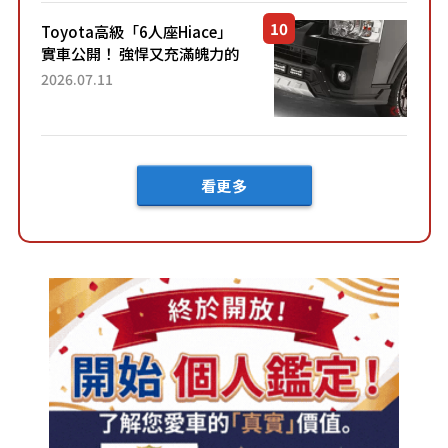
車？...
Toyota高級「6人座Hiace」
實車公開！ 強悍又充滿魄力的
「全黑設計」搭配特別「豪華
2026.07.11
內裝」！ Premium打造的「限
定Bruno」由...
看更多