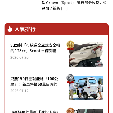
型 Crown（Sport） 進行部分改良，並
追加了新級 […]
人氣排行
Suzuki「可放進全罩式安全帽
的 125cc」Scooter 備受矚
目！採用全新流線設計與各項
2026.07.20
升級，騎乘更加舒適！已陸續
開始出口的新款「B...
只要150日圓就能跑「100公
里」！ 新車售價69萬日圓的
「3人座」Trike大受歡迎！ 順
2026.07.12
應時代需求，究竟為何能迅速
熱賣？
清新綠色的最新「3排7人座」