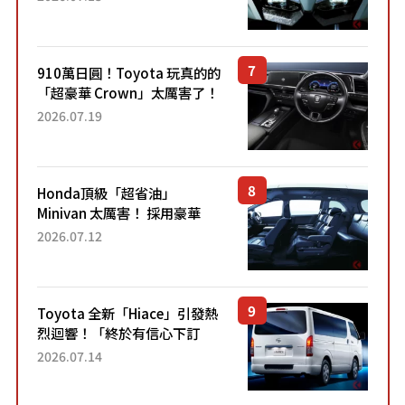
力系統！ 採用與高階「Super
Sport」車款相同的...
910萬日圓！Toyota 玩真的的
「超豪華 Crown」太厲害了！
採用由「匠人技藝」打造的
2026.07.19
「專屬車色」與運動化「底盤
設定」！還配備專屬豪華...
Honda頂級「超省油」
Minivan 太厲害！ 採用豪華
「真皮座椅」與專屬「黑色內
2026.07.12
裝」！ 每公升可跑約20公里，
兼具優異節能表現與舒適
「三...
Toyota 全新「Hiace」引發熱
烈迴響！「終於有信心下訂
了！」「哪個等級交車最
2026.07.14
快？」討論不斷！但下訂後竟
然還要等「超過半年」才能交