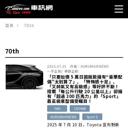
首頁
70th
70th
2025.07.25
作者：
KURUMAのNEWS
一手企劃
/
專題企劃
「只要加價 5 萬日圓就能擁有“豪華配
備”太划算了」、「特殊感十足」、
「又帥氣又有高級感」等好評不斷！
搭載「每公升行駛 20 公里以上」卻擁
有「超過 300 匹馬力」的「Sport」
最高級車型備受矚目！
70th
CROWN
KURUMAのNEWS
Sport G
2025 年 7 月 10 日，Toyota 宣布對新