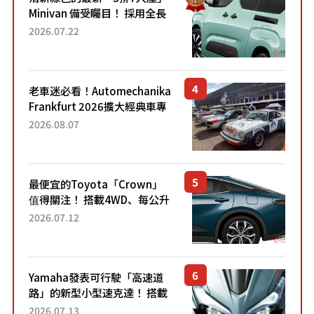
Minivan 備受矚目！ 採用全長
4.7公尺剛剛好的車身尺寸與
2026.07.22
「滑門」設計！ 還推出467萬
元日圓起的5人座版...
老車迷必看！Automechanika
Frankfurt 2026擴大經典車專
區 1954年珍稀古董車現場修復
2026.08.07
最便宜的Toyota「Crown」
值得關注！ 搭載4WD、每公升
22.4公里低油耗表現超亮眼！
2026.07.12
配備豐富、超越售價水準，堪
稱高CP值代表的「...
Yamaha發表可行駛「高速道
路」的新型小型速克達！ 搭載
能享受超強勁「渦輪感」的動
2026.07.13