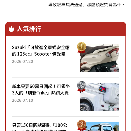
導致驗車無法通過。那麼頭燈究竟為什麼
會 […]
人氣排行
Suzuki「可放進全罩式安全帽
的 125cc」Scooter 備受矚
目！採用全新流線設計與各項
2026.07.20
升級，騎乘更加舒適！已陸續
開始出口的新款「B...
新車只要60萬日圓起！可乘坐
3人的「創新Trike」熱銷大賣
成為人氣車款！「養車成本真
2026.07.10
的超便宜！」「150日圓就能
跑100公里」「小朋友坐得...
只要150日圓就能跑「100公