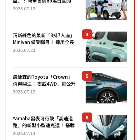
里」！ 新車售價69萬日圓的
「3人座」Trike大受歡迎！ 順
2026.07.12
應時代需求，究竟為何能迅速
熱賣？
清新綠色的最新「3排7人座」
Minivan 備受矚目！ 採用全長
4.7公尺剛剛好的車身尺寸與
2026.07.22
「滑門」設計！ 還推出467萬
元日圓起的5人座版...
最便宜的Toyota「Crown」
值得關注！ 搭載4WD、每公升
22.4公里低油耗表現超亮眼！
2026.07.12
配備豐富、超越售價水準，堪
稱高CP值代表的「...
Yamaha發表可行駛「高速道
路」的新型小型速克達！ 搭載
能享受超強勁「渦輪感」的動
2026.07.13
力系統！ 採用與高階「Super