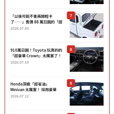
Sport」車款相同的...
「以後可能不會再開輕卡
了……」售價 88 萬日圓的「超
迷你輕型貨車」引發兩極評
2026.07.09
價！「150 日圓就能跑 100 公
里！」「免驗車真的太棒
了！...
910萬日圓！Toyota 玩真的的
「超豪華 Crown」太厲害了！
採用由「匠人技藝」打造的
2026.07.19
「專屬車色」與運動化「底盤
設定」！還配備專屬豪華...
Honda頂級「超省油」
Minivan 太厲害！ 採用豪華
「真皮座椅」與專屬「黑色內
2026.07.12
裝」！ 每公升可跑約20公里，
兼具優異節能表現與舒適
「三...