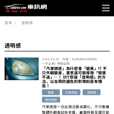
首頁
透明感
透明感
2026.05.09
作者：
KURUMAのNEWS
一手企劃
/
專題企劃
「汽車頭燈」為什麼會「變黃」!? 不
只外觀變差，甚至還可能導致「驗車
不過」…！ DIY恢復「透明感」的方
法，以及預防變色的對策到底有哪
些！
變黃
汽車頭燈
透明感
預防變色
汽車頭燈一旦出現泛黃或霧化，不只會讓
整體外觀看起來老舊，嚴重時甚至還可能