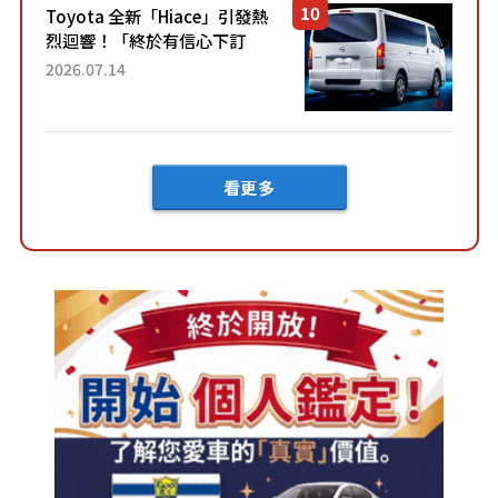
Toyota 全新「Hiace」引發熱
烈迴響！「終於有信心下訂
了！」「哪個等級交車最
2026.07.14
快？」討論不斷！但下訂後竟
然還要等「超過半年」才能交
車？...
看更多