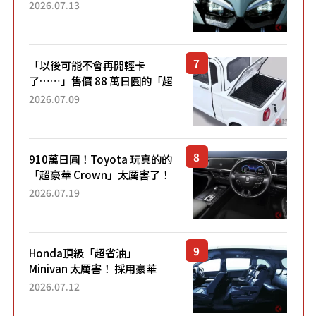
能享受超強勁「渦輪感」的動
2026.07.13
力系統！ 採用與高階「Super
Sport」車款相同的...
「以後可能不會再開輕卡
了……」售價 88 萬日圓的「超
迷你輕型貨車」引發兩極評
2026.07.09
價！「150 日圓就能跑 100 公
里！」「免驗車真的太棒
了！...
910萬日圓！Toyota 玩真的的
「超豪華 Crown」太厲害了！
採用由「匠人技藝」打造的
2026.07.19
「專屬車色」與運動化「底盤
設定」！還配備專屬豪華...
Honda頂級「超省油」
Minivan 太厲害！ 採用豪華
「真皮座椅」與專屬「黑色內
2026.07.12
裝」！ 每公升可跑約20公里，
兼具優異節能表現與舒適