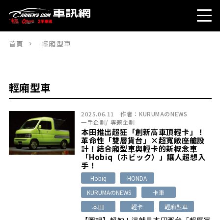
首頁
輕廂型車
輕廂型車
2025.06.11
作者：
KURUMAのNEWS
一手企劃
/
專題企劃
本田推出超狂「創新高車頂輕卡」！
革命性「雙層貨台」×超寬敞座艙設
計！結合廂型車與輕卡的新概念車
「Hobiq（ホビック）」讓人超想入
手！
Hobiq
HONDA
KURUMAのNEWS
卡車
本田
輕卡
輕廂型車
【圖輯】超帥！這就是本田那台「超厲害