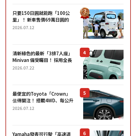
只要150日圓就能跑「100公
里」！ 新車售價69萬日圓的
「3人座」Trike大受歡迎！ 順
2026.07.12
應時代需求，究竟為何能迅速
熱賣？
清新綠色的最新「3排7人座」
Minivan 備受矚目！ 採用全長
4.7公尺剛剛好的車身尺寸與
2026.07.22
「滑門」設計！ 還推出467萬
元日圓起的5人座版...
最便宜的Toyota「Crown」
值得關注！ 搭載4WD、每公升
22.4公里低油耗表現超亮眼！
2026.07.12
配備豐富、超越售價水準，堪
稱高CP值代表的「...
Yamaha發表可行駛「高速道