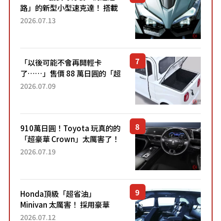
路」的新型小型速克達！ 搭載
能享受超強勁「渦輪感」的動
2026.07.13
力系統！ 採用與高階「Super
Sport」車款相同的...
「以後可能不會再開輕卡
了……」售價 88 萬日圓的「超
迷你輕型貨車」引發兩極評
2026.07.09
價！「150 日圓就能跑 100 公
里！」「免驗車真的太棒
了！...
910萬日圓！Toyota 玩真的的
「超豪華 Crown」太厲害了！
採用由「匠人技藝」打造的
2026.07.19
「專屬車色」與運動化「底盤
設定」！還配備專屬豪華...
Honda頂級「超省油」
Minivan 太厲害！ 採用豪華
「真皮座椅」與專屬「黑色內
2026.07.12