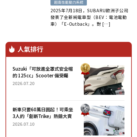
超高性能動力系統
2025年7月18日，SUBARU歐洲子公司
發表了全新純電車型（BEV：電池電動
車）「E-Outback」。對 […]
人氣排行
Suzuki「可放進全罩式安全帽
的 125cc」Scooter 備受矚
目！採用全新流線設計與各項
2026.07.20
升級，騎乘更加舒適！已陸續
開始出口的新款「B...
新車只要60萬日圓起！可乘坐
3人的「創新Trike」熱銷大賣
成為人氣車款！「養車成本真
2026.07.10
的超便宜！」「150日圓就能
跑100公里」「小朋友坐得...