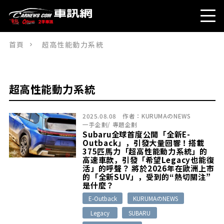
首頁
超高性能動力系統
超高性能動力系統
2025.08.08
作者：
KURUMAのNEWS
一手企劃
/
專題企劃
Subaru全球首度公開「全新E-
Outback」，引發大量回響！搭載
375匹馬力「超高性能動力系統」的
高速車款，引發「希望Legacy也能復
活」的呼聲？ 將於2026年在歐洲上市
的「全新SUV」，受到的“熱切關注”
是什麼？
E-Outback
KURUMAのNEWS
Legacy
SUBARU