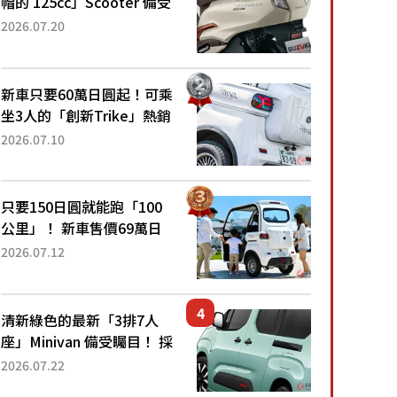
帽的 125cc」Scooter 備受
矚目！採用全新流線設計與
2026.07.20
各項升級，騎乘更加舒適！
已陸續開始出口的新款
「B...
新車只要60萬日圓起！可乘
坐3人的「創新Trike」熱銷
大賣成為人氣車款！「養車
2026.07.10
成本真的超便宜！」「150
日圓就能跑100公里」「小
朋友坐得...
只要150日圓就能跑「100
公里」！ 新車售價69萬日
圓的「3人座」Trike大受歡
2026.07.12
迎！ 順應時代需求，究竟
為何能迅速熱賣？
清新綠色的最新「3排7人
座」Minivan 備受矚目！ 採
用全長4.7公尺剛剛好的車
2026.07.22
身尺寸與「滑門」設計！