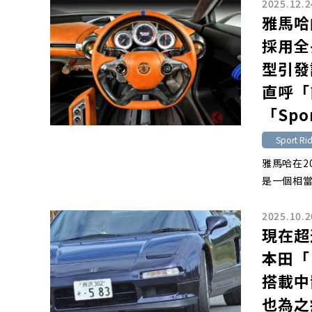
2025.12.2
雅馬哈
採用全
型引發
直呼「
「Spo
Sport Ri
雅馬哈在20
是一個相當
2025.10.2
現在超過
本田「
搭載中
也為之