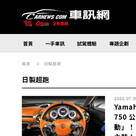
首頁
一手車訊
試駕體驗
專題企劃
首頁
日製超跑
日製超跑
2026.07.0
Yam
750
動」！ 