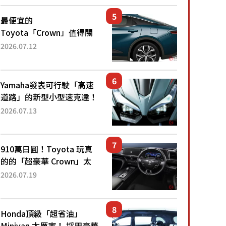
還推出467萬元日圓起的5
人座版...
最便宜的
Toyota「Crown」值得關
注！ 搭載4WD、每公升
2026.07.12
22.4公里低油耗表現超亮
眼！ 配備豐富、超越售價
水準，堪稱高CP值代表的
Yamaha發表可行駛「高速
「...
道路」的新型小型速克達！
搭載能享受超強勁「渦輪
2026.07.13
感」的動力系統！ 採用與
高階「Super Sport」車款
相同的...
910萬日圓！Toyota 玩真
的的「超豪華 Crown」太
厲害了！採用由「匠人技
2026.07.19
藝」打造的「專屬車色」與
運動化「底盤設定」！還配
備專屬豪華...
Honda頂級「超省油」
Minivan 太厲害！ 採用豪華