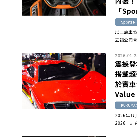
內裝！
「Spo
Sports R
以二輪車為
去該公司曾
2026.01.2
震撼登
搭載超
於實車
Value
KURUMA
2026年
2026」。