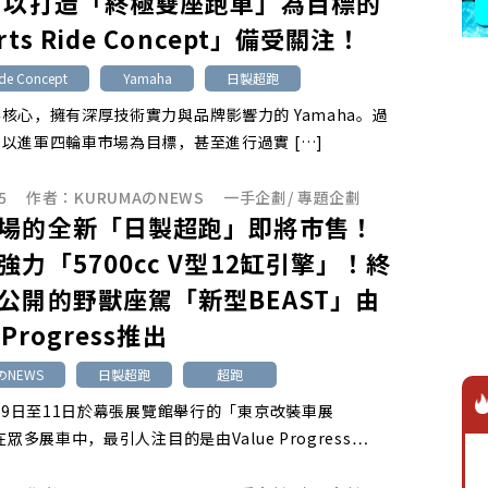
 以打造「終極雙座跑車」為目標的
rts Ride Concept」備受關注！
ide Concept
Yamaha
日製超跑
核心，擁有深厚技術實力與品牌影響力的 Yamaha。過
以進軍四輪車市場為目標，甚至進行過實 […]
5
作者：
KURUMAのNEWS
一手企劃
/
專題企劃
場的全新「日製超跑」即將市售！
強力「5700cc V型12缸引擎」！終
公開的野獸座駕「新型BEAST」由
 Progress推出
のNEWS
日製超跑
超跑
1月9日至11日於幕張展覽館舉行的「東京改裝車展
在眾多展車中，最引人注目的是由Value Progress…