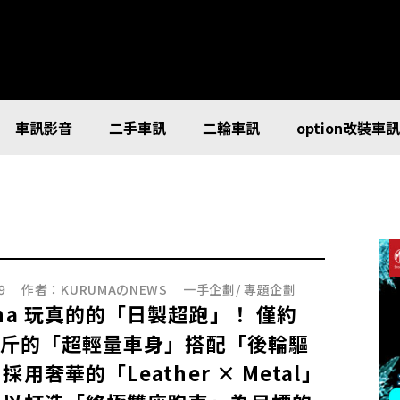
車訊影音
二手車訊
二輪車訊
option改裝車
9
作者：
KURUMAのNEWS
一手企劃
/
專題企劃
aha 玩真的的「日製超跑」！ 僅約
 公斤的「超輕量車身」搭配「後輪驅
採用奢華的「Leather × Metal」