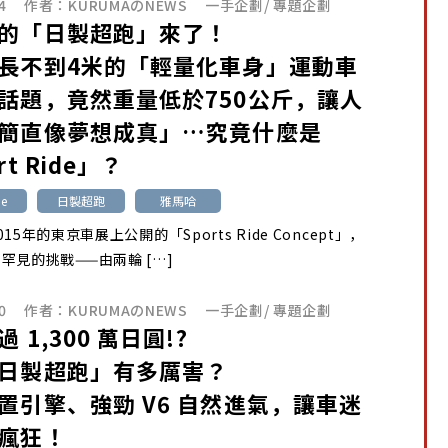
4
作者：
KURUMAのNEWS
一手企劃
/
專題企劃
的「日製超跑」來了！
長不到4米的「輕量化車身」運動車
話題，竟然重量低於750公斤，讓人
簡直像夢想成真」…究竟什麼是
rt Ride」？
de
日製超跑
雅馬哈
15年的東京車展上公開的「Sports Ride Concept」，
罕見的挑戰——由兩輪 […]
0
作者：
KURUMAのNEWS
一手企劃
/
專題企劃
 1,300 萬日圓!?
日製超跑」有多厲害？
置引擎、強勁 V6 自然進氣，讓車迷
瘋狂！