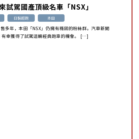
來試駕國產頂級名車「NSX」
日製超跑
本田
售多年，本田「NSX」仍擁有穩固的粉絲群。汽車新聞
N 有幸獲得了試駕這輛經典跑車的機會。 […]