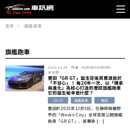
首頁
旗艦跑車
旗艦跑車
2025.12.24
作者：
KURUMAのNEWS
未分類
豐田「GR GT」誕生背後其實源自於
「不甘心」！ 每20年一次、以「傳承
與進化」為核心打造的豐田旗艦跑車
它的誕生秘辛是什麼？
GR GT
旗艦跑車
豐田
豐田於2025年12月5日，在靜岡縣裾野
市的「Woven City」全球首度公開旗艦
跑車「GR GT」、其賽車 […]