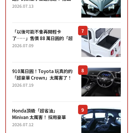
能享受超強勁「渦輪感」的動
2026.07.13
力系統！ 採用與高階「Super
Sport」車款相同的...
「以後可能不會再開輕卡
了……」售價 88 萬日圓的「超
迷你輕型貨車」引發兩極評
2026.07.09
價！「150 日圓就能跑 100 公
里！」「免驗車真的太棒
了！...
910萬日圓！Toyota 玩真的的
「超豪華 Crown」太厲害了！
採用由「匠人技藝」打造的
2026.07.19
「專屬車色」與運動化「底盤
設定」！還配備專屬豪華...
Honda頂級「超省油」
Minivan 太厲害！ 採用豪華
「真皮座椅」與專屬「黑色內
2026.07.12
裝」！ 每公升可跑約20公里，