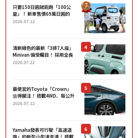
只要150日圓就能跑「100公
里」！ 新車售價69萬日圓的
「3人座」Trike大受歡迎！ 順
2026.07.12
應時代需求，究竟為何能迅速
熱賣？
清新綠色的最新「3排7人座」
Minivan 備受矚目！ 採用全長
4.7公尺剛剛好的車身尺寸與
2026.07.22
「滑門」設計！ 還推出467萬
元日圓起的5人座版...
最便宜的Toyota「Crown」
值得關注！ 搭載4WD、每公升
22.4公里低油耗表現超亮眼！
2026.07.12
配備豐富、超越售價水準，堪
稱高CP值代表的「...
Yamaha發表可行駛「高速道
路」的新型小型速克達！ 搭載