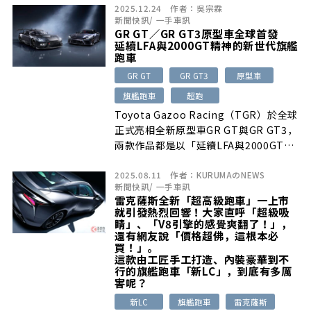
2025.12.24
作者：
吳宗霖
新聞快訊
/
一手車訊
GR GT／GR GT3原型車全球首發
延續LFA與2000GT精神的新世代旗艦
跑車
GR GT
GR GT3
原型車
旗艦跑車
超跑
Toyota Gazoo Racing（TGR）於全球
正式亮相全新原型車GR GT與GR GT3，
兩款作品都是以「延續LFA與2000GT精
神的下一代旗艦跑車」為開發理念，由
2025.08.11
作者：
KURUMAのNEWS
Morizo（豐田章男）親自領軍，結合多
新聞快訊
/
一手車訊
位賽事職業車手共同參與調校，以
雷克薩斯全新「超高級跑車」一上市
「Driver-First造車邏輯」從底盤、操控
就引發熱烈回響！大家直呼「超級吸
反饋到車身結構，徹底重新解構。
睛」、「V8引擎的感覺爽翻了！」，
還有網友說「價格超佛，這根本必
買！」。
這款由工匠手工打造、內裝豪華到不
行的旗艦跑車「新LC」，到底有多厲
害呢？
新LC
旗艦跑車
雷克薩斯