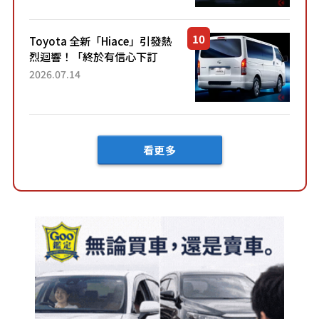
兼具優異節能表現與舒適
「三...
Toyota 全新「Hiace」引發熱
烈迴響！「終於有信心下訂
了！」「哪個等級交車最
2026.07.14
快？」討論不斷！但下訂後竟
然還要等「超過半年」才能交
車？...
看更多