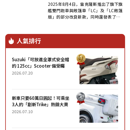
2025年8月4日，雷克薩斯推出了旗下旗
艦雙門跑車與敞篷車「LC」及「LC敞篷
版」的部分改良新款，同時還發表了
[…]
人氣排行
Suzuki「可放進全罩式安全帽
的 125cc」Scooter 備受矚
目！採用全新流線設計與各項
2026.07.20
升級，騎乘更加舒適！已陸續
開始出口的新款「B...
新車只要60萬日圓起！可乘坐
3人的「創新Trike」熱銷大賣
成為人氣車款！「養車成本真
2026.07.10
的超便宜！」「150日圓就能
跑100公里」「小朋友坐得...