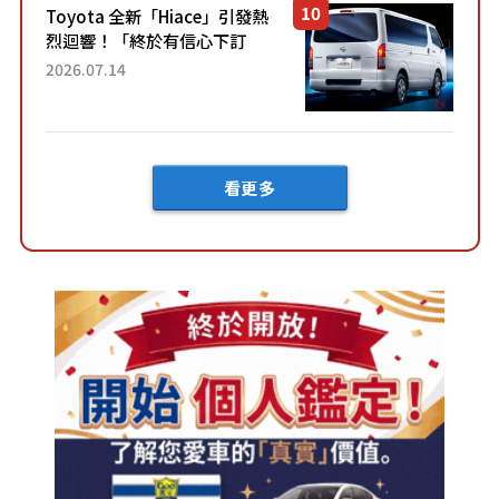
Toyota 全新「Hiace」引發熱
烈迴響！「終於有信心下訂
了！」「哪個等級交車最
2026.07.14
快？」討論不斷！但下訂後竟
然還要等「超過半年」才能交
車？...
看更多