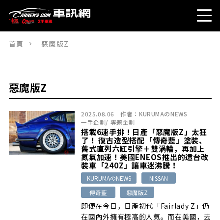
首頁
惡魔版Z
惡魔版Z
2025.08.06
作者：
KURUMAのNEWS
一手企劃
/
專題企劃
搭載6速手排！日產「惡魔版Z」太狂
了！ 復古造型搭配「傳奇藍」塗裝、
舊式直列六缸引擎＋雙渦輪，再加上
氮氣加速！美國ENEOS推出的這台改
裝車「240Z」讓車迷沸騰！
KURUMAのNEWS
NISSAN
傳奇藍
惡魔版Z
即便在今日，日產初代「Fairlady Z」仍
在國內外擁有極高的人氣。而在美國，去