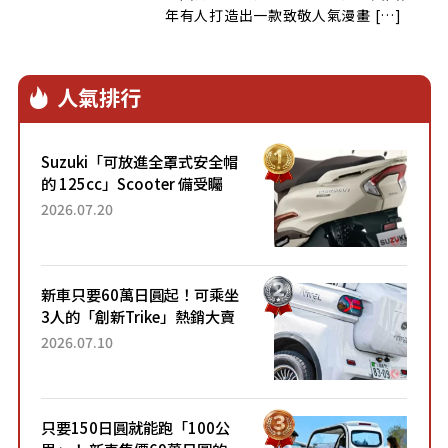
年有人打造出一款致敬人氣漫畫 […]
人氣排行
Suzuki「可放進全罩式安全帽
的 125cc」Scooter 備受矚
目！採用全新流線設計與各項
2026.07.20
升級，騎乘更加舒適！已陸續
開始出口的新款「B...
新車只要60萬日圓起！可乘坐
3人的「創新Trike」熱銷大賣
成為人氣車款！「養車成本真
2026.07.10
的超便宜！」「150日圓就能
跑100公里」「小朋友坐得...
只要150日圓就能跑「100公