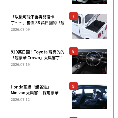
Sport」車款相同的...
「以後可能不會再開輕卡
了……」售價 88 萬日圓的「超
迷你輕型貨車」引發兩極評
2026.07.09
價！「150 日圓就能跑 100 公
里！」「免驗車真的太棒
了！...
910萬日圓！Toyota 玩真的的
「超豪華 Crown」太厲害了！
採用由「匠人技藝」打造的
2026.07.19
「專屬車色」與運動化「底盤
設定」！還配備專屬豪華...
Honda頂級「超省油」
Minivan 太厲害！ 採用豪華
「真皮座椅」與專屬「黑色內
2026.07.12
裝」！ 每公升可跑約20公里，
兼具優異節能表現與舒適
「三...