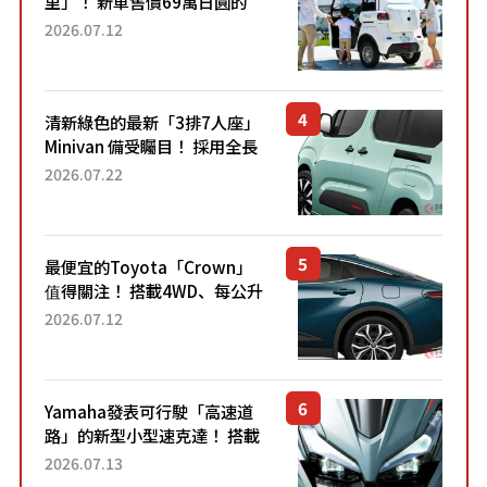
里」！ 新車售價69萬日圓的
「3人座」Trike大受歡迎！ 順
2026.07.12
應時代需求，究竟為何能迅速
熱賣？
清新綠色的最新「3排7人座」
Minivan 備受矚目！ 採用全長
4.7公尺剛剛好的車身尺寸與
2026.07.22
「滑門」設計！ 還推出467萬
元日圓起的5人座版...
最便宜的Toyota「Crown」
值得關注！ 搭載4WD、每公升
22.4公里低油耗表現超亮眼！
2026.07.12
配備豐富、超越售價水準，堪
稱高CP值代表的「...
Yamaha發表可行駛「高速道
路」的新型小型速克達！ 搭載
能享受超強勁「渦輪感」的動
2026.07.13
力系統！ 採用與高階「Super