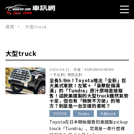
首頁
大型truck
大型truck
2026.04.11
作者：
KURUMAのNEWS
一手企劃
/
專題企劃
全長5.9m！Toyota推出「全新」巨
大美式車款！左駕＋「豪華配備滿
滿」的「Tundra」原汁原味直接販
售！這款美國製的大型truck雖然氣勢
十足，但也有「稍微不方便」的地
方？到底是一台怎樣的車呢？
TOYOTA
Tundra
大型truck
Toyota在日本開始販售的美國製pickup
truck「Tundra」，究竟是一款什麼樣