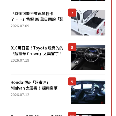
Sport」車款相同的...
「以後可能不會再開輕卡
了……」售價 88 萬日圓的「超
迷你輕型貨車」引發兩極評
2026.07.09
價！「150 日圓就能跑 100 公
里！」「免驗車真的太棒
了！...
910萬日圓！Toyota 玩真的的
「超豪華 Crown」太厲害了！
採用由「匠人技藝」打造的
2026.07.19
「專屬車色」與運動化「底盤
設定」！還配備專屬豪華...
Honda頂級「超省油」
Minivan 太厲害！ 採用豪華
「真皮座椅」與專屬「黑色內
2026.07.12
裝」！ 每公升可跑約20公里，
兼具優異節能表現與舒適
「三...