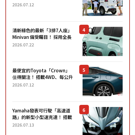
「3人座」Trike大受歡迎！ 順
2026.07.12
應時代需求，究竟為何能迅速
熱賣？
清新綠色的最新「3排7人座」
Minivan 備受矚目！ 採用全長
4.7公尺剛剛好的車身尺寸與
2026.07.22
「滑門」設計！ 還推出467萬
元日圓起的5人座版...
最便宜的Toyota「Crown」
值得關注！ 搭載4WD、每公升
22.4公里低油耗表現超亮眼！
2026.07.12
配備豐富、超越售價水準，堪
稱高CP值代表的「...
Yamaha發表可行駛「高速道
路」的新型小型速克達！ 搭載
能享受超強勁「渦輪感」的動
2026.07.13
力系統！ 採用與高階「Super