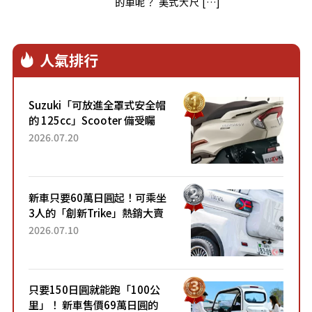
的車呢？ 美式大尺 […]
人氣排行
Suzuki「可放進全罩式安全帽
的 125cc」Scooter 備受矚
目！採用全新流線設計與各項
2026.07.20
升級，騎乘更加舒適！已陸續
開始出口的新款「B...
新車只要60萬日圓起！可乘坐
3人的「創新Trike」熱銷大賣
成為人氣車款！「養車成本真
2026.07.10
的超便宜！」「150日圓就能
跑100公里」「小朋友坐得...
只要150日圓就能跑「100公
里」！ 新車售價69萬日圓的