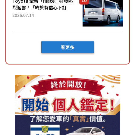
Toyota 全新「Hiace」引發熱
烈迴響！「終於有信心下訂
了！」「哪個等級交車最
2026.07.14
快？」討論不斷！但下訂後竟
然還要等「超過半年」才能交
車？...
看更多