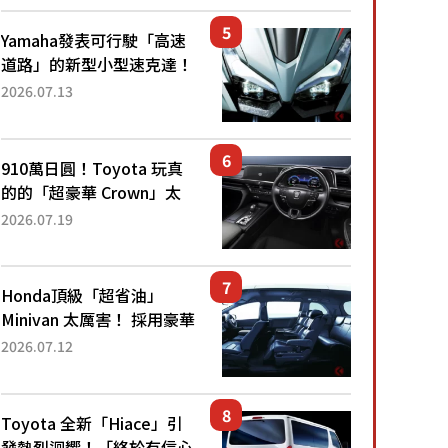
眼！ 配備豐富、超越售價
水準，堪稱高CP值代表的
Yamaha發表可行駛「高速
「...
道路」的新型小型速克達！
搭載能享受超強勁「渦輪
2026.07.13
感」的動力系統！ 採用與
高階「Super Sport」車款
相同的...
910萬日圓！Toyota 玩真
的的「超豪華 Crown」太
厲害了！採用由「匠人技
2026.07.19
藝」打造的「專屬車色」與
運動化「底盤設定」！還配
備專屬豪華...
Honda頂級「超省油」
Minivan 太厲害！ 採用豪華
「真皮座椅」與專屬「黑色
2026.07.12
內裝」！ 每公升可跑約20
公里，兼具優異節能表現與
舒適「三...
Toyota 全新「Hiace」引
發熱烈迴響！「終於有信心