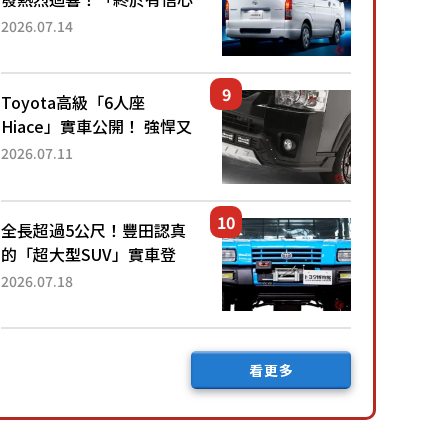
下訂了！」「哪個等級交車
2026.07.14
最快？」討論不斷！但下訂
後竟然還要等「超過半年」
才能交車？...
Toyota高級「6人座
Hiace」實車公開！ 強悍又
充滿魄力的「全黑設計」搭
2026.07.11
配特別「豪華內裝」！
Premium打造的「限定
Bruno」由...
全長超過5公尺！豐田認真
的「超大型SUV」實車登
場！搭載後輪也會轉向的
2026.07.18
「四輪轉向」系統！以宛如
「軍用車!?」般的硬派規格
開發的「Mega C...
看更多