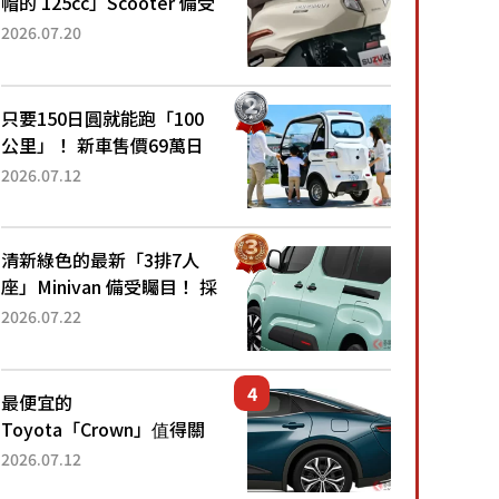
帽的 125cc」Scooter 備受
矚目！採用全新流線設計與
2026.07.20
各項升級，騎乘更加舒適！
已陸續開始出口的新款
「B...
只要150日圓就能跑「100
公里」！ 新車售價69萬日
圓的「3人座」Trike大受歡
2026.07.12
迎！ 順應時代需求，究竟
為何能迅速熱賣？
清新綠色的最新「3排7人
座」Minivan 備受矚目！ 採
用全長4.7公尺剛剛好的車
2026.07.22
身尺寸與「滑門」設計！
還推出467萬元日圓起的5
人座版...
最便宜的
Toyota「Crown」值得關
注！ 搭載4WD、每公升
2026.07.12
22.4公里低油耗表現超亮