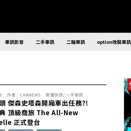
車訊影音
二手車訊
二輪車訊
option改裝車
3
作者：
CARNEWS
新聞快訊
/
一手車訊
頭 傑森史塔森開廂車出任務?!
 頂級商旅 The All-New
velle 正式登台