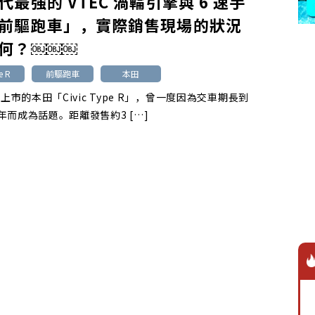
代最強的 VTEC 渦輪引擎與 6 速手
前驅跑車」，實際銷售現場的狀況
何？￼￼￼
e R
前驅跑車
本田
月上市的本田「Civic Type R」，曾一度因為交車期長到
年而成為話題。距離發售約3 […]