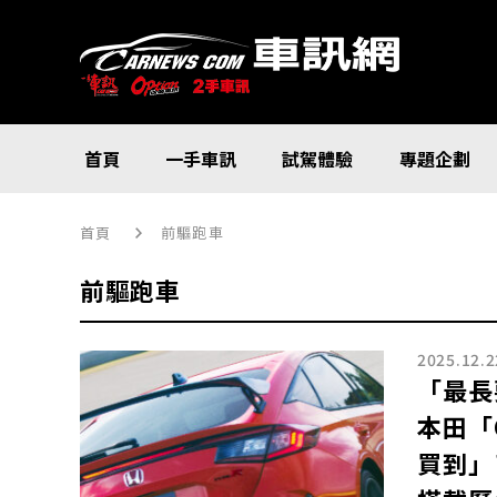
首頁
一手車訊
試駕體驗
專題企劃
首頁
前驅跑車
前驅跑車
2025.12.2
「最長
本田「C
買到」