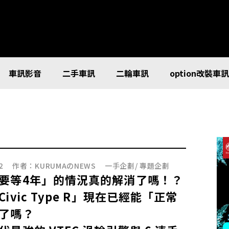
車訊影音
二手車訊
二輪車訊
option改裝車
2
作者：
KURUMAのNEWS
一手企劃
/
專題企劃
要等4年」的情況真的解消了嗎！？
ivic Type R」現在已經能「正常
了嗎？