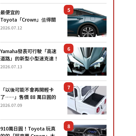
還推出467萬元日圓起的5
人座版...
最便宜的
Toyota「Crown」值得關
注！ 搭載4WD、每公升
2026.07.12
22.4公里低油耗表現超亮
眼！ 配備豐富、超越售價
水準，堪稱高CP值代表的
Yamaha發表可行駛「高速
「...
道路」的新型小型速克達！
搭載能享受超強勁「渦輪
2026.07.13
感」的動力系統！ 採用與
高階「Super Sport」車款
相同的...
「以後可能不會再開輕卡
了……」售價 88 萬日圓的
「超迷你輕型貨車」引發兩
2026.07.09
極評價！「150 日圓就能跑
100 公里！」「免驗車真的
太棒了！...
910萬日圓！Toyota 玩真
的的「超豪華 Crown」太