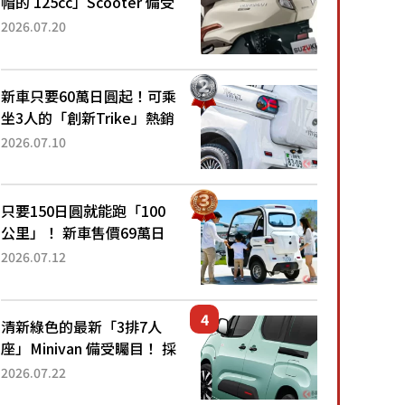
帽的 125cc」Scooter 備受
矚目！採用全新流線設計與
2026.07.20
各項升級，騎乘更加舒適！
已陸續開始出口的新款
「B...
新車只要60萬日圓起！可乘
坐3人的「創新Trike」熱銷
大賣成為人氣車款！「養車
2026.07.10
成本真的超便宜！」「150
日圓就能跑100公里」「小
朋友坐得...
只要150日圓就能跑「100
公里」！ 新車售價69萬日
圓的「3人座」Trike大受歡
2026.07.12
迎！ 順應時代需求，究竟
為何能迅速熱賣？
清新綠色的最新「3排7人
座」Minivan 備受矚目！ 採
用全長4.7公尺剛剛好的車
2026.07.22
身尺寸與「滑門」設計！