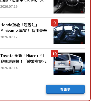
厲害了！採用由「匠人技
2026.07.19
藝」打造的「專屬車色」與
運動化「底盤設定」！還配
備專屬豪華...
Honda頂級「超省油」
Minivan 太厲害！ 採用豪華
「真皮座椅」與專屬「黑色
2026.07.12
內裝」！ 每公升可跑約20
公里，兼具優異節能表現與
舒適「三...
Toyota 全新「Hiace」引
發熱烈迴響！「終於有信心
下訂了！」「哪個等級交車
2026.07.14
最快？」討論不斷！但下訂
後竟然還要等「超過半年」
才能交車？...
看更多