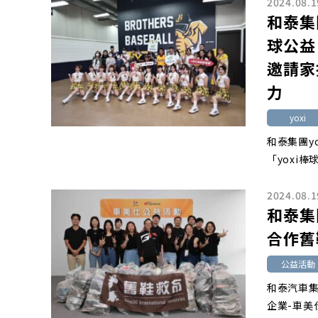
2024.08.1
和泰集
球公益
邀請家
力
yoxi
和泰集團y
「yoxi
2024.08.1
和泰集
合作舊
公益活動
和泰汽車
企業-車美