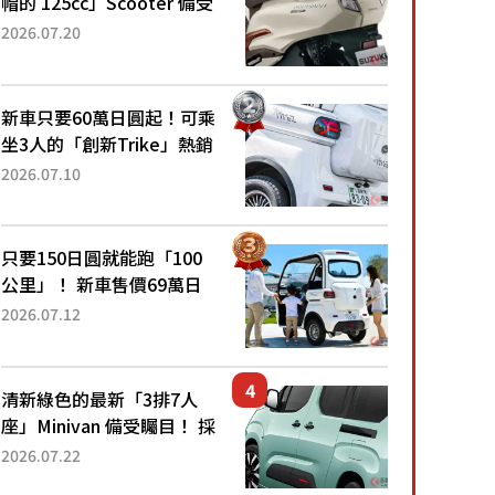
帽的 125cc」Scooter 備受
矚目！採用全新流線設計與
2026.07.20
各項升級，騎乘更加舒適！
已陸續開始出口的新款
「B...
新車只要60萬日圓起！可乘
坐3人的「創新Trike」熱銷
大賣成為人氣車款！「養車
2026.07.10
成本真的超便宜！」「150
日圓就能跑100公里」「小
朋友坐得...
只要150日圓就能跑「100
公里」！ 新車售價69萬日
圓的「3人座」Trike大受歡
2026.07.12
迎！ 順應時代需求，究竟
為何能迅速熱賣？
清新綠色的最新「3排7人
座」Minivan 備受矚目！ 採
用全長4.7公尺剛剛好的車
2026.07.22
身尺寸與「滑門」設計！