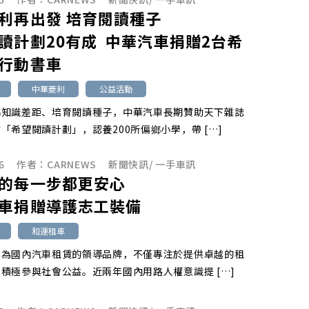
利再出發 培育閱讀種子
讀計劃20有成 中華汽車捐贈2台希
行動書車
中華菱利
公益活動
鄉知識差距、培育閱讀種子，中華汽車長期贊助天下雜誌
「希望閱讀計劃」，認養200所偏鄉小學，帶 […]
6
作者：
CARNEWS
新聞快訊
/
一手車訊
的每一步都更安心
車捐贈導護志工裝備
和運租車
身為國內汽車租賃的領導品牌，不僅專注於提供卓越的租
積極參與社會公益。近兩年國內用路人權意識提 […]