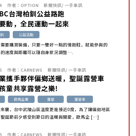
4
作者：
OPTION
新聞快訊
/
一手車訊
BC台灣柏釧公益路跑
要動，全民運動一起來
柏釧
公益活動
不需要購買裝備，只要一雙好一點的慢跑鞋，就能參與的
的速度與距離可以隨自身狀況調整….
5
作者：
CARNEWS
新聞快訊
/
一手車訊
業攜手夥伴偏鄉送暖，聖誕露營車
孩童共享露營之樂!
歐馬企業
露營
露營車
波來襲，台中武陵山區溫度更是接近0度，為了讓偏鄉地區
聖誕節前夕感受到節日的溫暖與關愛，歐馬企 […]
3
作者：
CARNEWS
新聞快訊
/
一手車訊