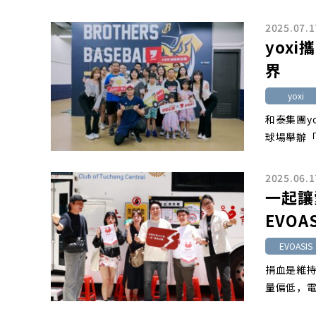
2025.07.1
yox
界
yoxi
和泰集團y
球場舉辦「
2025.06.1
一起讓
EVO
EVOASIS
捐血是維
量偏低，電