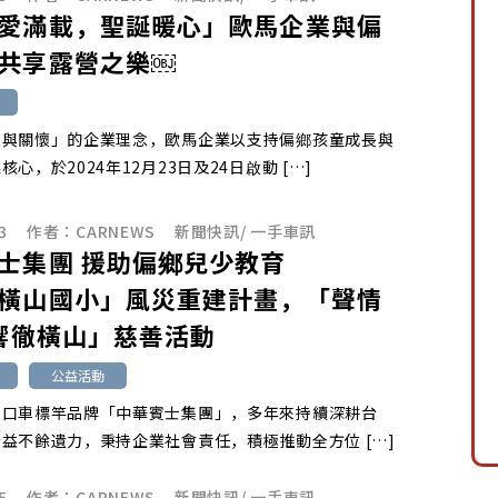
愛滿載，聖誕暖心」歐馬企業與偏
共享露營之樂￼
愛與關懷」的企業理念，歐馬企業以支持偏鄉孩童成長與
心，於2024年12月23日及24日啟動 […]
3
作者：
CARNEWS
新聞快訊
/
一手車訊
士集團 援助偏鄉兒少教育
橫山國小」風災重建計畫，「聲情
響徹橫山」慈善活動
公益活動
進口車標竿品牌「中華賓士集團」，多年來持續深耕台
益不餘遺力，秉持企業社會責任，積極推動全方位 […]
5
作者：
CARNEWS
新聞快訊
/
一手車訊