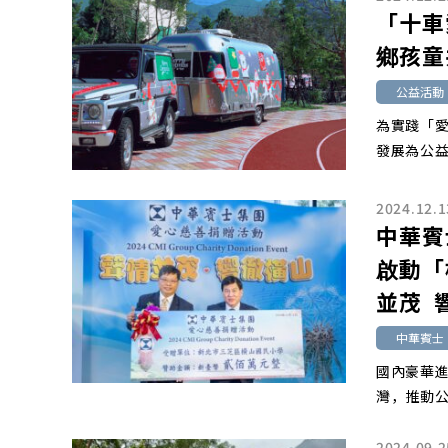
「十車
鄉孩童
公益活動
為實踐「
發展為公益核
2024.12.1
中華賓
啟動「
並茂 
中華賓士
國內豪華
灣，推動公
2024.09.2