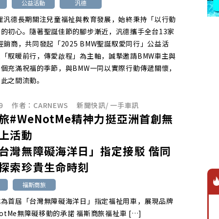
公益活動
汎德
代理汎德長期關注兒童福祉與教育發展，始終秉持「以行動
的初心。隨著聖誕佳節的腳步漸近，汎德攜手全台13家
經銷商，共同發起「2025 BMW聖誕馭愛同行」公益活
以「馭暖前行，傳愛啟程」為主軸，誠摯邀請BMW車主與
這個充滿祝福的季節，與BMW一同以實際行動傳遞關懷，
彼此之間流動。
9
作者：
CARNEWS
新聞快訊
/
一手車訊
旅#WeNotMe精神力挺亞洲首創無
上活動
台灣無障礙海洋日」指定接駁 偕同
探索珍貴生命時刻
福斯商旅
成為首屆「台灣無障礙海洋日」指定福祉用車，展現品牌
NotMe無障礙移動的承諾 福斯商旅福祉車 […]