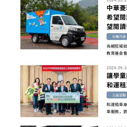
中華菱
希望閱
望閱讀
中華汽車
為縮短城
教育基金會
2024.09.1
讓學童
和運租
公益活動
和運租車
車服務，更