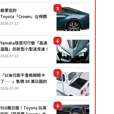
還推出467萬元日圓起的5
人座版...
最便宜的
Toyota「Crown」值得關
注！ 搭載4WD、每公升
2026.07.12
22.4公里低油耗表現超亮
眼！ 配備豐富、超越售價
水準，堪稱高CP值代表的
Yamaha發表可行駛「高速
「...
道路」的新型小型速克達！
搭載能享受超強勁「渦輪
2026.07.13
感」的動力系統！ 採用與
高階「Super Sport」車款
相同的...
「以後可能不會再開輕卡
了……」售價 88 萬日圓的
「超迷你輕型貨車」引發兩
2026.07.09
極評價！「150 日圓就能跑
100 公里！」「免驗車真的
太棒了！...
910萬日圓！Toyota 玩真
的的「超豪華 Crown」太