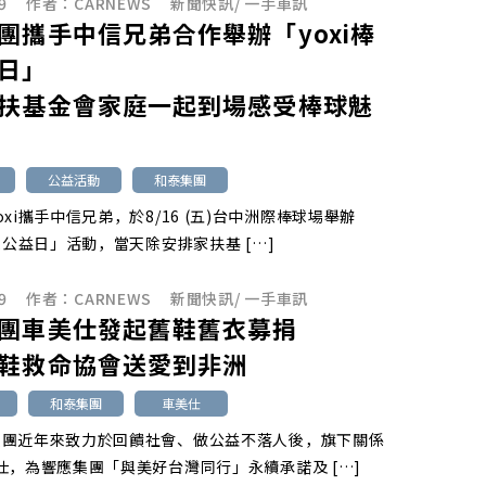
9
作者：
CARNEWS
新聞快訊
/
一手車訊
團攜手中信兄弟合作舉辦「yoxi棒
日」
扶基金會家庭一起到場感受棒球魅
公益活動
和泰集團
oxi攜手中信兄弟，於8/16 (五)台中洲際棒球場舉辦
棒球公益日」活動，當天除安排家扶基 […]
9
作者：
CARNEWS
新聞快訊
/
一手車訊
團車美仕發起舊鞋舊衣募捐
鞋救命協會送愛到非洲
和泰集團
車美仕
集團近年來致力於回饋社會、做公益不落人後，旗下關係
仕，為響應集團「與美好台灣同行」永續承諾及 […]