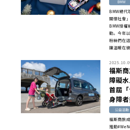
BMW
BMW總
關懷社會」
BMW授權
動。今年
粉絲們在
讓溫暖在
2025.10.0
福斯商
障礙水
首屆「
身障者
公益活動
福斯商旅
推動#We