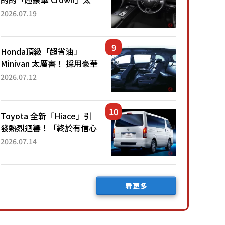
厲害了！採用由「匠人技
2026.07.19
藝」打造的「專屬車色」與
運動化「底盤設定」！還配
備專屬豪華...
Honda頂級「超省油」
Minivan 太厲害！ 採用豪華
「真皮座椅」與專屬「黑色
2026.07.12
內裝」！ 每公升可跑約20
公里，兼具優異節能表現與
舒適「三...
Toyota 全新「Hiace」引
發熱烈迴響！「終於有信心
下訂了！」「哪個等級交車
2026.07.14
最快？」討論不斷！但下訂
後竟然還要等「超過半年」
才能交車？...
看更多