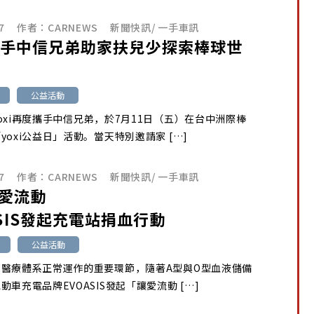
7
作者：
CARNEWS
新聞快訊
/
一手車訊
i攜手中信兄弟助家扶兒少探索棒球世
公益活動
oxi再度攜手中信兄弟，於7月11日（五）在台中洲際棒
yoxi公益日」活動。當天特別邀請家 […]
7
作者：
CARNEWS
新聞快訊
/
一手車訊
愛流動
ASIS發起充電站捐血行動
公益活動
持醫療體系正常運作的重要環節，隨著A型與O型血液儲備
動車充電品牌EVOASIS發起「讓愛流動 […]