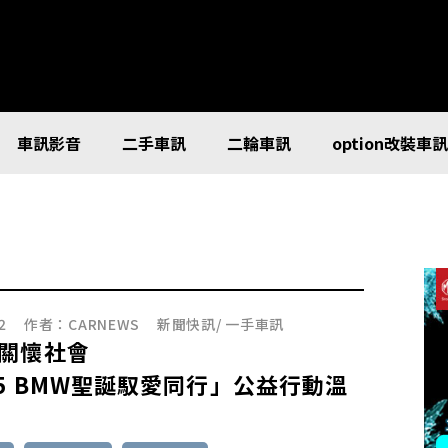
車訊影音
二手車訊
二輪車訊
option改裝車
2
作者：
CARNEWS
新聞快訊
/
一手車訊
關懷社會
25 BMW聖誕馭愛同行」公益行動溫