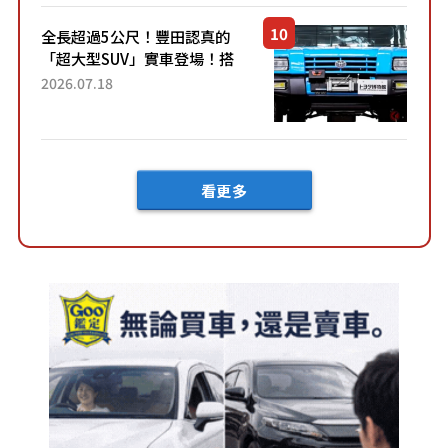
全長超過5公尺！豐田認真的
「超大型SUV」實車登場！搭
載後輪也會轉向的「四輪轉
2026.07.18
向」系統！以宛如「軍用
車!?」般的硬派規格開發的
「Mega C...
看更多