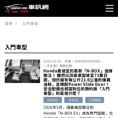
首頁
入門車型
入門車型
2026.06.23
作者：
KURUMAのNEWS
一手企劃
/
專題企劃
Honda最便宜的最新「N-BOX」值得
關注！ 雖然比頂級車型便宜73萬日
圓，但仍擁有每公升21.6公里的優異
油耗，且標配Power Slide Door！
安全配備也相當到位的簡約版「入門
車型」到底是什麼？
HONDA
N-BOX
入門車型
2026年5月，隨著備受關注的
Honda「N-BOX EV」成為熱門話題，也