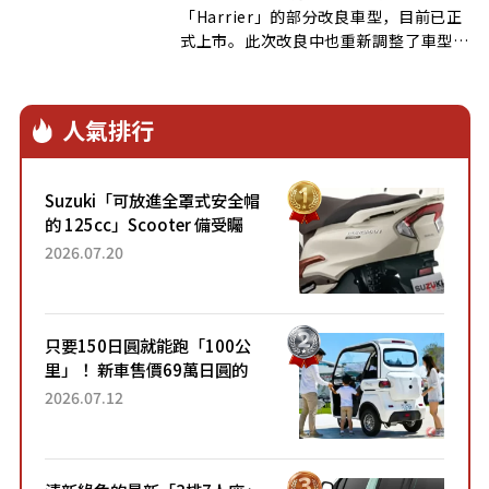
「Harrier」的部分改良車型，目前已正
式上市。此次改良中也重新調整了車型等
[…]
人氣排行
Suzuki「可放進全罩式安全帽
的 125cc」Scooter 備受矚
目！採用全新流線設計與各項
2026.07.20
升級，騎乘更加舒適！已陸續
開始出口的新款「B...
只要150日圓就能跑「100公
里」！ 新車售價69萬日圓的
「3人座」Trike大受歡迎！ 順
2026.07.12
應時代需求，究竟為何能迅速
熱賣？