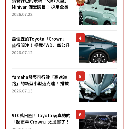
清新綠色的最新「3排7人座」
Minivan 備受矚目！ 採用全長
4.7公尺剛剛好的車身尺寸與
2026.07.22
「滑門」設計！ 還推出467萬
元日圓起的5人座版...
最便宜的Toyota「Crown」
值得關注！ 搭載4WD、每公升
22.4公里低油耗表現超亮眼！
2026.07.12
配備豐富、超越售價水準，堪
稱高CP值代表的「...
Yamaha發表可行駛「高速道
路」的新型小型速克達！ 搭載
能享受超強勁「渦輪感」的動
2026.07.13
力系統！ 採用與高階「Super
Sport」車款相同的...
910萬日圓！Toyota 玩真的的
「超豪華 Crown」太厲害了！
採用由「匠人技藝」打造的
2026.07.19