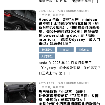
讓現行款「N-BOX」的整體完成度 […]
2026.03.17
作者：
KURUMAのNEWS
一手企劃
/
專題企劃
Honda 全新「3排7人座」minivan
很不錯！比頂規便宜約36萬日圓（約
新台幣7.6萬元），卻擁有最佳油耗表
現、每公升約可跑20公里！還配備雙
側 power sliding door 與「高級
interior」，這款 Odyssey「最入門
車型」到底是什麼？
HONDA
Minivan
Odyssey
入門車型
onda 在 2025 年 11 月 6 日發表了
「Odyssey」的小改款車型，並於隔天 7
日正式上市。這 […]
2025.12.24
作者：
KURUMAのNEWS
一手企劃
/
專題企劃
馬自達新款「小型車」發表！
比最高級車型便宜「78萬日圓」＆擁
有「最省油」規格超吸引人！
全長4米的小巧車身搭配進化的舒適內