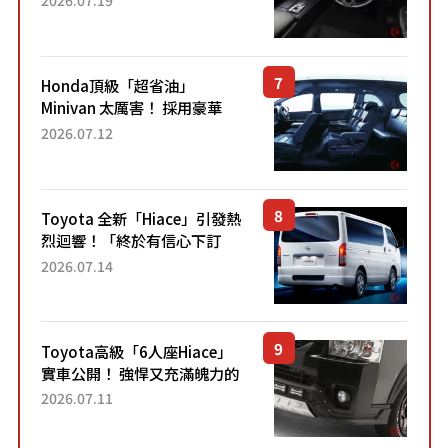
「專屬車色」與運動化「底盤
設定」！還配備專屬豪華...
Honda頂級「超省油」
Minivan 太厲害！ 採用豪華
「真皮座椅」與專屬「黑色內
2026.07.12
裝」！ 每公升可跑約20公里，
兼具優異節能表現與舒適
「三...
Toyota 全新「Hiace」引發熱
烈迴響！「終於有信心下訂
了！」「哪個等級交車最
2026.07.14
快？」討論不斷！但下訂後竟
然還要等「超過半年」才能交
車？...
Toyota高級「6人座Hiace」
實車公開！ 強悍又充滿魄力的
「全黑設計」搭配特別「豪華
2026.07.11
內裝」！ Premium打造的「限
定Bruno」由...