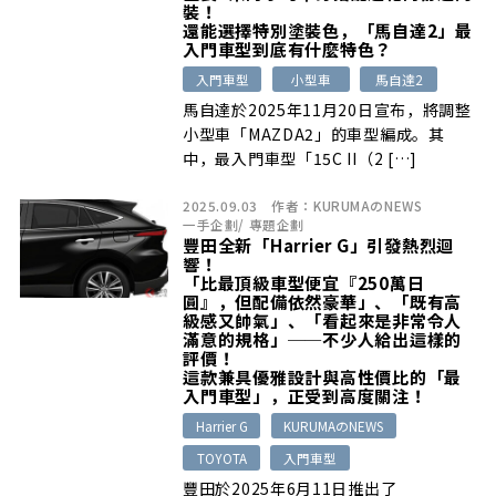
裝！
還能選擇特別塗裝色，「馬自達2」最
入門車型到底有什麼特色？
入門車型
小型車
馬自達2
馬自達於2025年11月20日宣布，將調整
小型車「MAZDA2」的車型編成。其
中，最入門車型「15C II（2 […]
2025.09.03
作者：
KURUMAのNEWS
一手企劃
/
專題企劃
豐田全新「Harrier G」引發熱烈迴
響！
「比最頂級車型便宜『250萬日
圓』，但配備依然豪華」、「既有高
級感又帥氣」、「看起來是非常令人
滿意的規格」──不少人給出這樣的
評價！
這款兼具優雅設計與高性價比的「最
入門車型」，正受到高度關注！
Harrier G
KURUMAのNEWS
TOYOTA
入門車型
豐田於2025年6月11日推出了