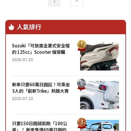
1
人氣排行
Suzuki「可放進全罩式安全帽
的 125cc」Scooter 備受矚
目！採用全新流線設計與各項
2026.07.20
升級，騎乘更加舒適！已陸續
開始出口的新款「B...
新車只要60萬日圓起！可乘坐
3人的「創新Trike」熱銷大賣
成為人氣車款！「養車成本真
2026.07.10
的超便宜！」「150日圓就能
跑100公里」「小朋友坐得...
只要150日圓就能跑「100公
里」！ 新車售價69萬日圓的