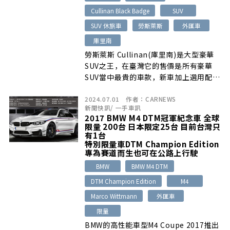
Cullinan Black Badge
SUV
SUV 休旅車
勞斯萊斯
外匯車
庫里南
勞斯萊斯 Cullinan(庫里南)是大型豪華
SUV之王，在臺灣它的售價是所有豪華
SUV當中最貴的車款，新車加上選用配備
的話售價來到了近3000萬了…
2024.07.01
作者：
CARNEWS
新聞快訊
/
一手車訊
2017 BMW M4 DTM冠軍紀念車 全球
限量 200台 日本限定25台 目前台灣只
有1台
特別限量車DTM Champion Edition
專為賽道而生也可在公路上行駛
BMW
BMW M4 DTM
DTM Champion Edition
M4
Marco Wittmann
外匯車
限量
BMW的高性能車型M4 Coupe 2017推出