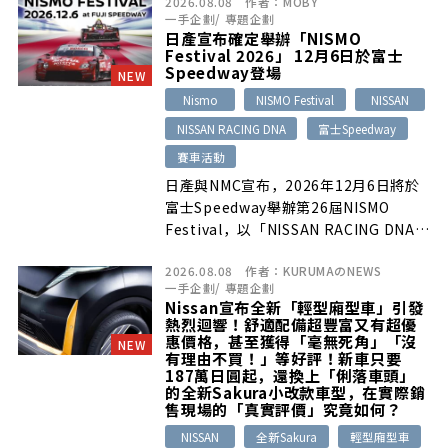
2026.08.08
作者：
MOBY
Harman Kardon高階音響。
一手企劃
/
專題企劃
日產宣布確定舉辦「NISMO
Festival 2026」 12月6日於富士
Speedway登場
NEW
Nismo
NISMO Festival
NISSAN
NISSAN RACING DNA
富士Speedway
賽車活動
日產與NMC宣布，2026年12月6日將於
富士Speedway舉辦第26屆NISMO
Festival，以「NISSAN RACING DNA」
為主題，安排歷代與最新賽車展示及動態
2026.08.08
作者：
KURUMAのNEWS
演出、NISMO公路車、最新日產車、座
一手企劃
/
專題企劃
談會與親子活動等內容。
Nissan宣布全新「輕型廂型車」引發
熱烈迴響！舒適配備超豐富又有超優
惠價格，甚至獲得「毫無死角」「沒
NEW
有理由不買！」等好評！新車只要
187萬日圓起，還換上「俐落車頭」
的全新Sakura小改款車型，在實際銷
售現場的「真實評價」究竟如何？
NISSAN
全新Sakura
輕型廂型車