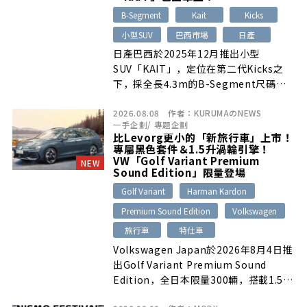
B-Segment
Kait
Kicks
小型SUV
巴西市場
日產
日產巴西於2025年12月推出小型
SUV「KAIT」，定位在第二代Kicks之
下，採全長4.3m的B-Segment尺碼、
1.6升引擎與CVT。其方正設計在日本引
2026.08.08
作者：
KURUMAのNEWS
發正反兩極討論，有人稱讚外型充滿未來
一手企劃
/
專題企劃
感，也有人認為價格偏高，並期待導入日
比Levorg更小的「新旅行車」上市！
本市場。
專屬黑色套件＆1.5升渦輪引擎！
VW「Golf Variant Premium
NEW
Sound Edition」限量登場
Golf Variant
Harman Kardon
Premium Sound Edition
Volkswagen
旅行車
特仕車
Volkswagen Japan於2026年8月4日推
出Golf Variant Premium Sound
Edition，全日本限量300輛，搭載1.5升
eTSI輕油電動力、黑色外觀套件與480W