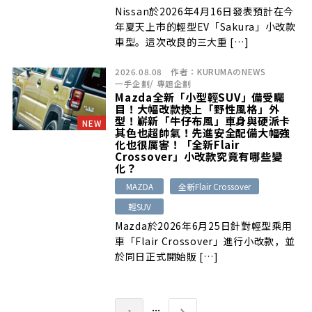
Nissan於2026年4月16日發表預計在今
年夏天上市的輕型EV「Sakura」小改款
車型。這次改良的三大重 […]
2026.08.08
作者：
KURUMAのNEWS
一手企劃
/
專題企劃
Mazda全新「小型輕SUV」備受矚
目！大幅改款換上「野性風格」外
型！嶄新「牛仔布風」車身與硬派卡
NEW
其色也超帥氣！先進安全配備大幅強
化也很厲害！「全新Flair
Crossover」小改款究竟有哪些變
化？
MAZDA
全新Flair Crossover
輕SUV
Mazda於2026年6月25日針對輕型乘用
車「Flair Crossover」進行小改款，並
於同日正式開始販 […]
...