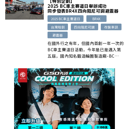
【特別企劃】
量，而為了讓大家能以車會友，國內
2025 BC車主賽道日舉辦成功
Carnival最大FB社團- KIA All new
同步發表BR4X四向阻尼可調避震器
Carnival (KA4) Club Taiwan，特別於
2025 BC車主賽道日
BR4X
日前舉辦全國車聚活動。
台灣柏釧
四向阻尼可調
改裝車訊
避震器
在國外行之有年，但國內首創一年一次的
BC車主賽道日活動，今年是已是邁入第
五屆，國內知名鍛造輪圈製造廠-BC
Forged台灣柏釧，日前為了讓全國各地
的BC輪圈愛用者，能盡情體驗賽道駕駛
樂趣，特別於台中麗寶賽車場舉辦這場活
動，當天參與車輛數相當多，同時舉辦新
品發表會，使得現場非常熱絡。