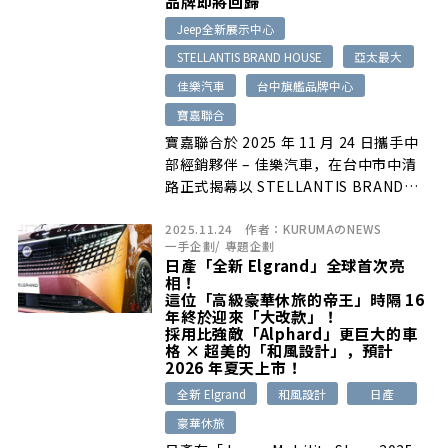
品牌即將回歸
Jeep全新展示中心
STELLANTIS BRAND HOUSE
亞太最大
佳樂汽車
台中旗艦品牌中心
寶嘉聯合
寶嘉聯合於 2025 年 11 月 24 日攜手中
部經銷夥伴 – 佳樂汽車，在台中市中清
路正式揭幕以 STELLANTIS BRAND
HOUSE 全球最新規範打造的 「台中旗艦
2025.11.24
作者：
KURUMAのNEWS
品牌中心」。此據點不僅是亞太區首座依
一手企劃
/
專題企劃
循 STELLANTIS BRAND HOUSE 標準
日產「全新 Elgrand」全球首次亮
建置，也是亞太區最大的多品牌展示中
相！
心，更是少數將 Alfa Romeo、
這位「高級豪華休旅的帝王」時隔 16
年終於迎來「大改款」！
CITROËN、Jeep、PEUGEOT 四個品牌
採用比強敵「Alphard」更巨大的車
完整呈現於單一場域的服務據點。
格 × 超美的「和風設計」，預計
2026 年夏天上市！
全新 Elgrand
和風設計
日產
豪華休旅