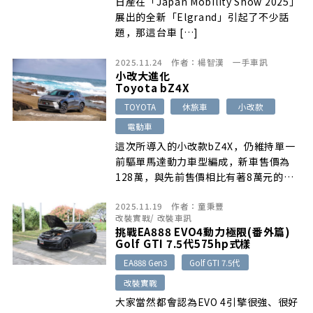
日產在「Japan Mobility Show 2025」
展出的全新「Elgrand」引起了不少話
題，那這台車 […]
2025.11.24
作者：
楊智漢
一手車訊
小改大進化
Toyota bZ4X
TOYOTA
休旅車
小改款
電動車
這次所導入的小改款bZ4X，仍維持單一
前驅單馬達動力車型編成，新車售價為
128萬，與先前售價相比有著8萬元的調
降，親民度可說提升了不少。而此次小改
2025.11.19
作者：
童秉豐
款bZ4X，除了擁有煥然一新的車頭樣貌
改裝實戰
/
改裝車訊
以及內裝設計之外，在配備上也向上升
挑戰EA888 EVO4動力極限(番外篇)
級，但最大的變革就是換上更大容量的
Golf GTI 7.5代575hp式樣
74.7kWh電池組，不僅讓動力更加提升
EA888 Gen3
Golf GTI 7.5代
之外，也讓純電最大續航里程從原有
改裝實戰
626km一舉增加至743km(NEDC)
大家當然都會認為EVO 4引擎很強、很好