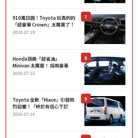
Sport」車款相同的...
910萬日圓！Toyota 玩真的的
「超豪華 Crown」太厲害了！
採用由「匠人技藝」打造的
2026.07.19
「專屬車色」與運動化「底盤
設定」！還配備專屬豪華...
Honda頂級「超省油」
Minivan 太厲害！ 採用豪華
「真皮座椅」與專屬「黑色內
2026.07.12
裝」！ 每公升可跑約20公里，
兼具優異節能表現與舒適
「三...
Toyota 全新「Hiace」引發熱
烈迴響！「終於有信心下訂
了！」「哪個等級交車最
2026.07.14
快？」討論不斷！但下訂後竟
然還要等「超過半年」才能交
車？...