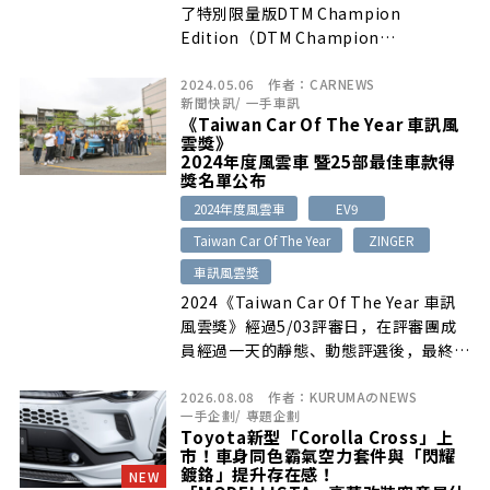
了特別限量版DTM Champion
Edition（DTM Champion
Edition）。全世界200台限量版中，有
2024.05.06
作者：
CARNEWS
25台引進到日本。
新聞快訊
/
一手車訊
《Taiwan Car Of The Year 車訊風
雲獎》
2024年度風雲車 暨25部最佳車款得
獎名單公布
2024年度風雲車
EV9
Taiwan Car Of The Year
ZINGER
車訊風雲獎
2024《Taiwan Car Of The Year 車訊
風雲獎》經過5/03評審日，在評審團成
員經過一天的靜態、動態評選後，最終結
果也在現場投票後正式出爐…
2026.08.08
作者：
KURUMAのNEWS
一手企劃
/
專題企劃
Toyota新型「Corolla Cross」上
市！車身同色霸氣空力套件與「閃耀
鍍鉻」提升存在感！
NEW