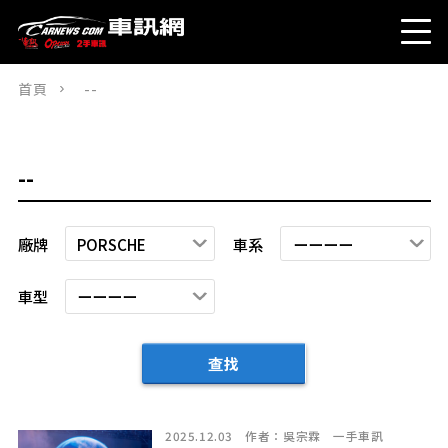
首頁
--
--
廠牌
車系
車型
查找
2025.12.03
作者：
吳宗霖
一手車訊