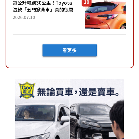
每公升可跑30公里！Toyota
這款「五門掀背車」真的很厲
害！ 擁有全長4.3公尺的「剛剛
2026.07.10
好車身尺寸」，配備全面升
級！ 採Hybrid專屬設...
看更多