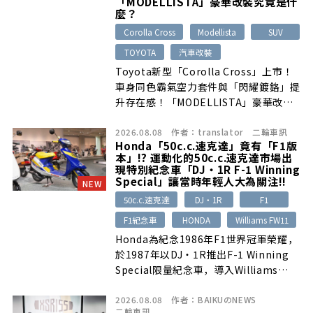
「MODELLISTA」豪華改裝究竟是什
麼？
Corolla Cross
Modellista
SUV
TOYOTA
汽車改裝
Toyota新型「Corolla Cross」上市！
車身同色霸氣空力套件與「閃耀鍍鉻」提
升存在感！「MODELLISTA」豪華改裝
究竟是什麼？
2026.08.08
作者：
translator
二輪車訊
Honda「50c.c.速克達」竟有「F1版
本」!? 運動化的50c.c.速克達市場出
現特別紀念車「DJ・1R F-1 Winning
Special」讓當時年輕人大為關注!!
NEW
50c.c.速克達
DJ・1R
F1
F1紀念車
HONDA
Williams FW11
Honda為紀念1986年F1世界冠軍榮耀，
於1987年以DJ・1R推出F-1 Winning
Special限量紀念車，導入Williams
FW11風格塗裝、贊助商貼紙與6.0PS二
2026.08.08
作者：
BAIKUのNEWS
行程引擎，成為當年50c.c.運動速克達熱
二輪車訊