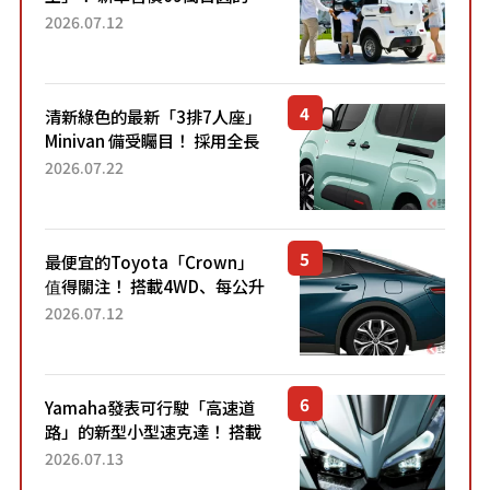
「3人座」Trike大受歡迎！ 順
2026.07.12
應時代需求，究竟為何能迅速
熱賣？
清新綠色的最新「3排7人座」
Minivan 備受矚目！ 採用全長
4.7公尺剛剛好的車身尺寸與
2026.07.22
「滑門」設計！ 還推出467萬
元日圓起的5人座版...
最便宜的Toyota「Crown」
值得關注！ 搭載4WD、每公升
22.4公里低油耗表現超亮眼！
2026.07.12
配備豐富、超越售價水準，堪
稱高CP值代表的「...
Yamaha發表可行駛「高速道
路」的新型小型速克達！ 搭載
能享受超強勁「渦輪感」的動
2026.07.13
力系統！ 採用與高階「Super