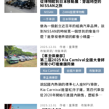
從博物館到日本移動展：穿越時空的
2.5秒完成0-100 km/h的加速能力，成
NISSAN之旅
為保時捷史上最強量產車。
NISSAN
ZAMA座間博物館
一手車訊
日本移動展
做為一個創立近百年的經典汽車品牌，談
到NISSAN的時候第一個想到的會是什
麼？是穿梭巷弄間的都會小精靈
MARCH、魔術大空間TIIDA、血脈賁張
2025.12.01
作者：
童秉豐
的東瀛戰神GT-R，還是不用充電的電動
改裝資訊
/
改裝車訊
車e-POWER技術？現在就跟著我們一起
【車主俱樂部】
來到所有故事開始的城市：日本橫濱，展
第二屆2025 Kia Carnival全國大會師
開一趟貫穿過去、現在與未來的NISSAN
齊聚小叮噹樂園同樂
時光之旅。
Kia Carnival
全國大會師
改裝車訊
車主俱樂部
說起國內熱銷的標準七人座MPV車款，
Kia Carnival是當紅炸子雞，第四代車型
從2020年開始引進國內銷售，歷經多年
的熱銷，憑藉著寬敞空間與新穎內外設計
2025.12.01
作者：
童秉豐
改裝車訊
質感，目前在國內已擁有龐大的車主數