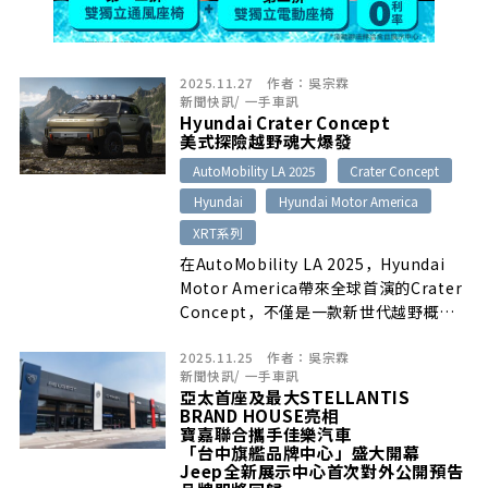
2025.11.27
作者：
吳宗霖
新聞快訊
/
一手車訊
Hyundai Crater Concept
美式探險越野魂大爆發
AutoMobility LA 2025
Crater Concept
Hyundai
Hyundai Motor America
XRT系列
在AutoMobility LA 2025，Hyundai
Motor America帶來全球首演的Crater
Concept，不僅是一款新世代越野概念
SUV，更像是Hyundai對未來「冒險生活
2025.11.25
作者：
吳宗霖
載具」的詮釋。這款由加州Irvine的
新聞快訊
/
一手車訊
Hyundai America Technical Center
亞太首座及最大STELLANTIS
打造的作品，在外型、內裝、越野機能等
BRAND HOUSE亮相
層面展現前所未有的探索性。
寶嘉聯合攜手佳樂汽車
「台中旗艦品牌中心」盛大開幕
Jeep全新展示中心首次對外公開預告