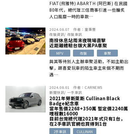
FIAT(飛雅特) ABARTH (阿巴斯) 在民國
80年代，總代理三信商事引進一些膾炙
人口風靡一時的車款…
2024.08.07
作者：
童秉豐
改裝資訊
/
改裝車訊
南投休息站周末夜現場直擊
近距離體驗台版大黑PA車聚
MPV
改裝
車聚
與其等待別人主辦車聚活動，不如主動出
擊，跟喜愛玩車的陌生車主來個不期而
遇…
2024.08.01
作者：
CARNEWS
新聞快訊
/
一手車訊
2021年勞斯萊斯 Cullinan Black
Badge紀念車
當年售價2268+350萬 暫定價2240萬
哩程數16000
目前台灣總代理2021年式只有1台，
在2手車訊官網也買得到1台
2手車訊
CULLINAN