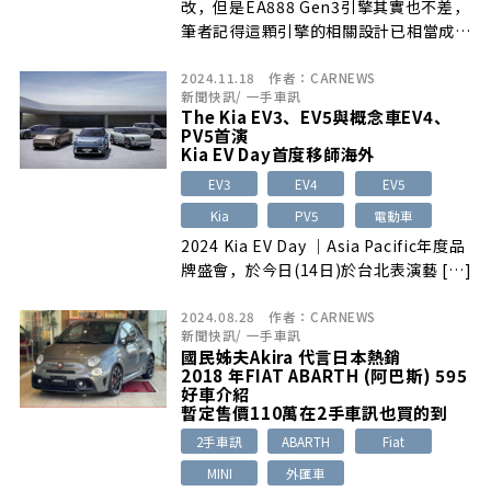
改，但是EA888 Gen3引擎其實也不差，
筆者記得這顆引擎的相關設計已相當成
熟，除了改善了許多第二代引擎的常見問
2024.11.18
作者：
CARNEWS
題外，也導入許多新的引擎科技。
新聞快訊
/
一手車訊
The Kia EV3、EV5與概念車EV4、
PV5首演
Kia EV Day首度移師海外
EV3
EV4
EV5
Kia
PV5
電動車
2024 Kia EV Day ｜Asia Pacific年度品
牌盛會，於今日(14日)於台北表演藝 […]
2024.08.28
作者：
CARNEWS
新聞快訊
/
一手車訊
國民姊夫Akira 代言日本熱銷
2018 年FIAT ABARTH (阿巴斯) 595
好車介紹
暫定售價110萬在2手車訊也買的到
2手車訊
ABARTH
Fiat
MINI
外匯車