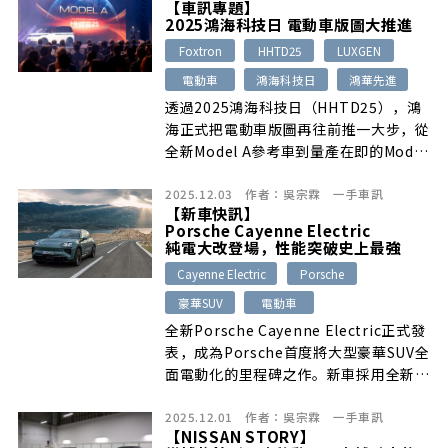
【車訊專題】
2025鴻海科技日 電動車版圖大推進
Foxtron
HHTD25
LUXGEN
電動車
鴻海科技日
鴻華先進
透過2025鴻海科技日（HHTD25），鴻
海正式把電動車版圖再往前推一大步，從
全新Model A參考車到量產在即的Model
B–「Foxtron Bria」，再到鎖定全球市
2025.12.03
作者：
吳宗霖
一手車訊
場的Model C、Model D，四款車各自扮
【新車快訊】
演不同戰略角色，也透露出未來台灣與海
Porsche Cayenne Electric
外市場的產品佈局方向。
純電大改登場，性能突破史上最強
Cayenne Electric
Porsche
豪華SUV
電動車
全新Porsche Cayenne Electric正式發
表，成為Porsche首度將大型豪華SUV全
面電動化的里程碑之作。新車採用全新
113 kWh電池模組與800V高壓系統，續
2025.12.01
作者：
吳宗霖
一手車訊
航力最高達642公里，Turbo車型更擁有
【NISSAN STORY】
峰值850 kW（1,156 PS）的誇張輸出與