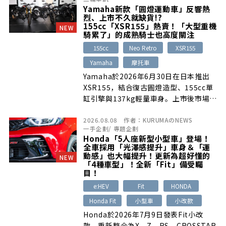
潮中的醒目代表。
Yamaha新款「圓燈運動車」反響熱
烈、上市不久就缺貨!?
155cc「XSR155」熱賣！「大型重機
NEW
騎累了」的成熟騎士也高度關注
155cc
Neo Retro
XSR155
Yamaha
摩托車
Yamaha於2026年6月30日在日本推出
XSR155，結合復古圓燈造型、155cc單
缸引擎與137kg輕量車身。上市後市場反
應熱烈，部分經銷商首批庫存僅剩少量，
2026.08.08
作者：
KURUMAのNEWS
黑色車款最受歡迎。
一手企劃
/
專題企劃
Honda「5人座新型小型車」登場！
全車採用「光澤感提升」車身＆「運
動感」也大幅提升！更新為超好懂的
NEW
「4種車型」！全新「Fit」備受矚
目！
e:HEV
Fit
HONDA
Honda Fit
小型車
小改款
Honda於2026年7月9日發表Fit小改
款，重新整合為X、Z、RS、CROSSTAR