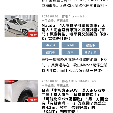
四種車型。Z與RS大幅強化運動化設計與
舒適配備，全車系亦更換外裝塗料透明塗
2026.08.08
作者：
translator
層材質，提升車身光澤與質感。
一手企劃
/
專題企劃
Mazda「4人座轉子引擎敞篷車」太
驚人！完全沒有車頂×採用對開式車
門！原廠特製、極罕見又創新的「RX-
NEW
8」究竟是什麼！
MAZDA
RX-8
敞篷車
經典車
跑車
轉子引擎
最後一款採純汽油轉子引擎的跑車「RX-
8」，其實還存在一款由Mazda關係企業
特別打造、而且可以合法行駛一般道
[…]
2026.08.08
作者：
KURUMAのNEWS
一手企劃
/
專題企劃
日產「小巧方正SUV」湧入正反兩極
回響！有人直呼「超有未來感！」
「可能比Kicks更喜歡」！另一方面也
NEW
有「有點貴啊……」的意見!? 聚焦全
長4.3m、尺寸「恰到好處」的
「KAIT」巴西車型！