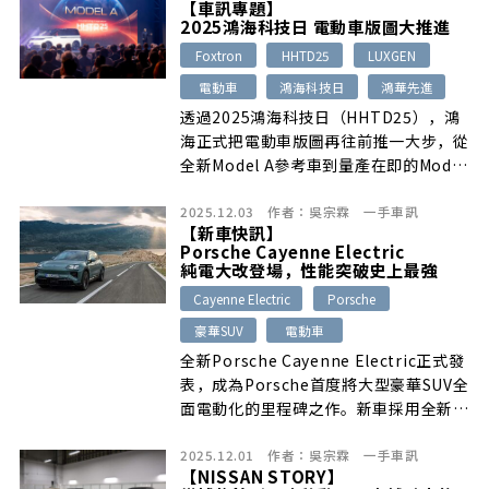
【車訊專題】
2025鴻海科技日 電動車版圖大推進
Foxtron
HHTD25
LUXGEN
電動車
鴻海科技日
鴻華先進
透過2025鴻海科技日（HHTD25），鴻
海正式把電動車版圖再往前推一大步，從
全新Model A參考車到量產在即的Model
B–「Foxtron Bria」，再到鎖定全球市
2025.12.03
作者：
吳宗霖
一手車訊
場的Model C、Model D，四款車各自扮
【新車快訊】
演不同戰略角色，也透露出未來台灣與海
Porsche Cayenne Electric
外市場的產品佈局方向。
純電大改登場，性能突破史上最強
Cayenne Electric
Porsche
豪華SUV
電動車
全新Porsche Cayenne Electric正式發
表，成為Porsche首度將大型豪華SUV全
面電動化的里程碑之作。新車採用全新
113 kWh電池模組與800V高壓系統，續
2025.12.01
作者：
吳宗霖
一手車訊
航力最高達642公里，Turbo車型更擁有
【NISSAN STORY】
峰值850 kW（1,156 PS）的誇張輸出與