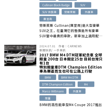
Cullinan Black Badge
SUV
SUV 休旅車
勞斯萊斯
外匯車
庫里南
勞斯萊斯 Cullinan(庫里南)是大型豪華
SUV之王，在臺灣它的售價是所有豪華
SUV當中最貴的車款，新車加上選用配備
的話售價來到了近3000萬了…
2024.07.01
作者：
CARNEWS
新聞快訊
/
一手車訊
2017 BMW M4 DTM冠軍紀念車 全球
限量 200台 日本限定25台 目前台灣只
有1台
特別限量車DTM Champion Edition
專為賽道而生也可在公路上行駛
BMW
BMW M4 DTM
DTM Champion Edition
M4
Marco Wittmann
外匯車
限量
BMW的高性能車型M4 Coupe 2017推出