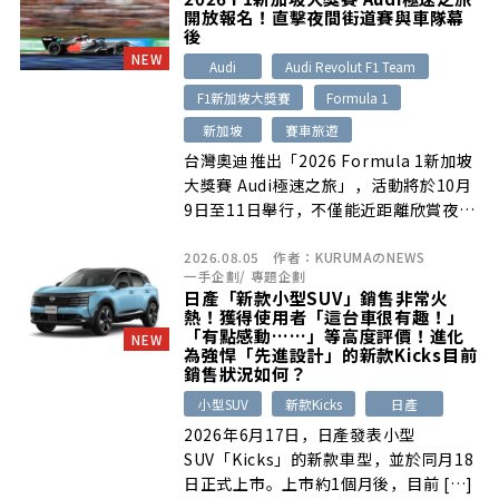
QT500自排升級免加價，以及PORTER
開放報名！直擊夜間街道賽與車隊幕
II購車金、配件與延長保固等優惠。
後
NEW
Audi
Audi Revolut F1 Team
F1新加坡大獎賽
Formula 1
新加坡
賽車旅遊
台灣奧迪推出「2026 Formula 1新加坡
大獎賽 Audi極速之旅」，活動將於10月
9日至11日舉行，不僅能近距離欣賞夜間
街道賽，更有機會走進Paddock圍場、
2026.08.05
作者：
KURUMAのNEWS
參與Audi車庫導覽及品牌專屬活動，9月
一手企劃
/
專題企劃
5日前報名匯款可享早鳥方案。
日產「新款小型SUV」銷售非常火
熱！獲得使用者「這台車很有趣！」
「有點感動……」等高度評價！進化
NEW
為強悍「先進設計」的新款Kicks目前
銷售狀況如何？
小型SUV
新款Kicks
日產
2026年6月17日，日產發表小型
SUV「Kicks」的新款車型，並於同月18
日正式上市。上市約1個月後，目前 […]