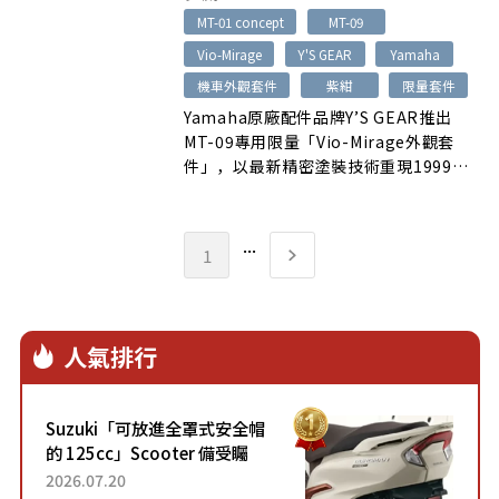
MT-01 concept
MT-09
Vio-Mirage
Y'S GEAR
Yamaha
機車外觀套件
紫紺
限量套件
Yamaha原廠配件品牌Y’S GEAR推出
MT-09專用限量「Vio-Mirage外觀套
件」，以最新精密塗裝技術重現1999年
MT-01 concept的象徵色「紫紺」。這
款套件日本含稅售價14萬8500日圓，約
合新台幣3萬元，預計2026年10月上
...
1
市；經銷商表示發表後迅速售罄，購買族
群主要集中在20至30多歲。
人氣排行
Suzuki「可放進全罩式安全帽
的 125cc」Scooter 備受矚
目！採用全新流線設計與各項
2026.07.20