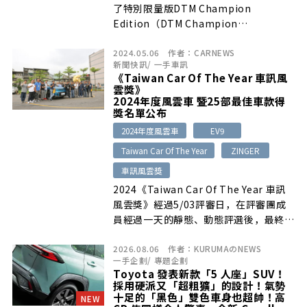
了特別限量版DTM Champion
Edition（DTM Champion
Edition）。全世界200台限量版中，有
2024.05.06
作者：
CARNEWS
25台引進到日本。
新聞快訊
/
一手車訊
《Taiwan Car Of The Year 車訊風
雲獎》
2024年度風雲車 暨25部最佳車款得
獎名單公布
2024年度風雲車
EV9
Taiwan Car Of The Year
ZINGER
車訊風雲獎
2024《Taiwan Car Of The Year 車訊
風雲獎》經過5/03評審日，在評審團成
員經過一天的靜態、動態評選後，最終結
果也在現場投票後正式出爐…
2026.08.06
作者：
KURUMAのNEWS
一手企劃
/
專題企劃
Toyota 發表新款「5 人座」SUV！
採用硬派又「超粗獷」的設計！氣勢
十足的「黑色」雙色車身也超帥！高
NEW