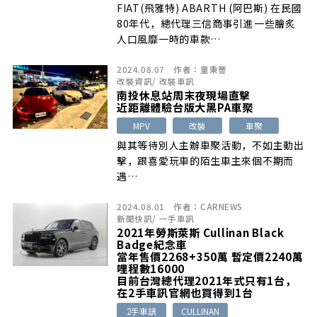
FIAT(飛雅特) ABARTH (阿巴斯) 在民國
80年代，總代理三信商事引進一些膾炙
人口風靡一時的車款…
2024.08.07
作者：
童秉豐
改裝資訊
/
改裝車訊
南投休息站周末夜現場直擊
近距離體驗台版大黑PA車聚
MPV
改裝
車聚
與其等待別人主辦車聚活動，不如主動出
擊，跟喜愛玩車的陌生車主來個不期而
遇…
2024.08.01
作者：
CARNEWS
新聞快訊
/
一手車訊
2021年勞斯萊斯 Cullinan Black
Badge紀念車
當年售價2268+350萬 暫定價2240萬
哩程數16000
目前台灣總代理2021年式只有1台，
在2手車訊官網也買得到1台
2手車訊
CULLINAN