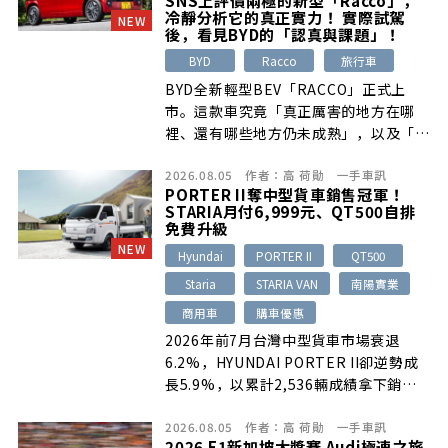
冷靜分析它的真正實力！ 實際試駕
NEW
後，看見BYD的「認真與課題」！
BYD
Racco
旅行車
BYD全新輕型BEV「RACCO」正式上
市。這款車究竟「真正厲害的地方在哪
裡、還有哪些地方仍未成熟」，以及「B
[…]
2026.08.05
作者：
高 荷勛
一手車訊
PORTER II奪中型貨車銷售冠軍！
STARIA月付6,999元、QT500自排
免費升級
NEW
Hyundai
PORTER II
QT500
Staria
STARIA VAN
南陽實業
商用車
購車優惠
2026年前7月台灣中型貨車市場衰退
6.2%，HYUNDAI PORTER II卻逆勢成
長5.9%，以累計2,536輛成績拿下銷售
冠軍。HYUNDAI同步推出8月商用車購車
2026.08.05
作者：
高 荷勛
一手車訊
方案，包括STARIA首年月付6,999元、
2026 F1新加坡大獎賽 Audi極速之旅