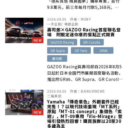
「德系質感 精算圓夢」購車專案，首付
9.8萬元，前三年每月付款5,168元，換
算每日約168元，另提供第五年延長保固
2026.08.05
作者：
MOBY
及六年期滿保證買回方案。8月底前完成
一手企劃
/
專題企劃
購車與交車者，還可申請價值2萬元以上
壽司郎×GAZOO Racing首度聯名登
的廣告行銷資源。
場 附限定迷你車的餐點正式開賣
NEW
GAZOO Racing
GR Corolla
GR Supra
GR Yaris
GR86
壽司郎
GAZOO Racing與壽司郎自2026年8月5
日起於日本全國門市展開首度聯名活動，
推出附GR86、GR Supra、GR Corolla
與GR Yaris限定迷你車的「自製壽司組
2026.08.05
作者：
BAIKUのNEWS
合」及「天然黑鮪魚7貫拼盤」。活動並
二輪車訊
結合新宿西口店特別裝潢、數位點餐限定
Yamaha「傳奇車色」外觀套件已經
模式、X社群抽獎及富士國際賽車場親子
完售！？以現代技術重現「MT系列」
體驗活動，活動期間至8月30日止。
原點「MT-01 concept」象徵色「紫
NEW
紺」，MT-09專用「Vio-Mirage」登
場引發熱烈回響！購買族群以20至30
多歲為主