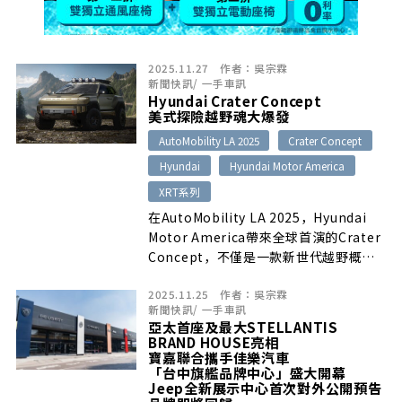
2025.11.27
作者：
吳宗霖
新聞快訊
/
一手車訊
Hyundai Crater Concept
美式探險越野魂大爆發
AutoMobility LA 2025
Crater Concept
Hyundai
Hyundai Motor America
XRT系列
在AutoMobility LA 2025，Hyundai
Motor America帶來全球首演的Crater
Concept，不僅是一款新世代越野概念
SUV，更像是Hyundai對未來「冒險生活
2025.11.25
作者：
吳宗霖
載具」的詮釋。這款由加州Irvine的
新聞快訊
/
一手車訊
Hyundai America Technical Center
亞太首座及最大STELLANTIS
打造的作品，在外型、內裝、越野機能等
BRAND HOUSE亮相
層面展現前所未有的探索性。
寶嘉聯合攜手佳樂汽車
「台中旗艦品牌中心」盛大開幕
Jeep全新展示中心首次對外公開預告