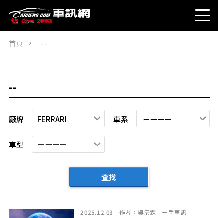
首頁
--
--
廠牌
車系
車型
查找
2025.12.03
作者：
吳宗霖
一手車訊