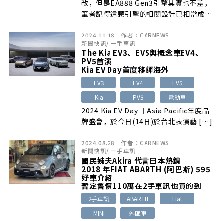
改，但是EA888 Gen3引擎其實也不差，
筆者記得這顆引擎的相關設計已相當成
熟，除了改善了許多第二代引擎的常見問
2024.11.18
作者：
CARNEWS
題外，也導入許多新的引擎科技。
新聞快訊
/
一手車訊
The Kia EV3、EV5與概念車EV4、
PV5首演
Kia EV Day首度移師海外
EV3
EV4
EV5
Kia
PV5
電動車
2024 Kia EV Day ｜Asia Pacific年度品
牌盛會，於今日(14日)於台北表演藝 […]
2024.08.28
作者：
CARNEWS
新聞快訊
/
一手車訊
國民姊夫Akira 代言日本熱銷
2018 年FIAT ABARTH (阿巴斯) 595
好車介紹
暫定售價110萬在2手車訊也買的到
2手車訊
ABARTH
Fiat
MINI
外匯車