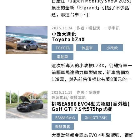
日產在「Japan Mobility Show 2025」
展出的全新「Elgrand」引起了不少話
題，那這台車 […]
2025.11.24
作者：
楊智漢
一手車訊
小改大進化
Toyota bZ4X
TOYOTA
休旅車
小改款
電動車
這次所導入的小改款bZ4X，仍維持單一
前驅單馬達動力車型編成，新車售價為
128萬，與先前售價相比有著8萬元的調
降，親民度可說提升了不少。而此次小改
2025.11.19
作者：
童秉豐
款bZ4X，除了擁有煥然一新的車頭樣貌
改裝實戰
/
改裝車訊
以及內裝設計之外，在配備上也向上升
挑戰EA888 EVO4動力極限(番外篇)
級，但最大的變革就是換上更大容量的
Golf GTI 7.5代575hp式樣
74.7kWh電池組，不僅讓動力更加提升
EA888 Gen3
Golf GTI 7.5代
之外，也讓純電最大續航里程從原有
改裝實戰
626km一舉增加至743km(NEDC)
大家當然都會認為EVO 4引擎很強、很好