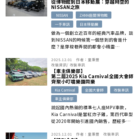
從博物館到日本移動展：穿越時空的
2.5秒完成0-100 km/h的加速能力，成
NISSAN之旅
為保時捷史上最強量產車。
NISSAN
ZAMA座間博物館
一手車訊
日本移動展
做為一個創立近百年的經典汽車品牌，談
到NISSAN的時候第一個想到的會是什
麼？是穿梭巷弄間的都會小精靈
MARCH、魔術大空間TIIDA、血脈賁張
2025.12.01
作者：
童秉豐
的東瀛戰神GT-R，還是不用充電的電動
改裝資訊
/
改裝車訊
車e-POWER技術？現在就跟著我們一起
【車主俱樂部】
來到所有故事開始的城市：日本橫濱，展
第二屆2025 Kia Carnival全國大會師
開一趟貫穿過去、現在與未來的NISSAN
齊聚小叮噹樂園同樂
時光之旅。
Kia Carnival
全國大會師
改裝車訊
車主俱樂部
說起國內熱銷的標準七人座MPV車款，
Kia Carnival是當紅炸子雞，第四代車型
從2020年開始引進國內銷售，歷經多年
的熱銷，憑藉著寬敞空間與新穎內外設計
2025.12.01
作者：
童秉豐
改裝車訊
質感，目前在國內已擁有龐大的車主數