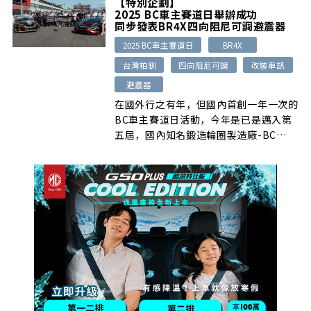
【特別企劃】
量，而為了讓大家能以車會友，國內
2025 BC車主賽道日舉辦成功
Carnival最大FB社團- KIA All new
同步發表BR4X四向阻尼可調避震器
Carnival (KA4) Club Taiwan，特別於
2025 BC車主賽道日
BR4X
日前舉辦全國車聚活動。
台灣柏釧
四向阻尼可調
改裝車訊
避震器
在國外行之有年，但國內首創一年一次的
BC車主賽道日活動，今年是已是邁入第
五屆，國內知名鍛造輪圈製造廠-BC
Forged台灣柏釧，日前為了讓全國各地
的BC輪圈愛用者，能盡情體驗賽道駕駛
樂趣，特別於台中麗寶賽車場舉辦這場活
動，當天參與車輛數相當多，同時舉辦新
品發表會，使得現場非常熱絡。