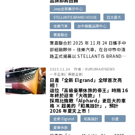
品牌即將回歸
Jeep全新展示中心
STELLANTIS BRAND HOUSE
亞太最大
佳樂汽車
台中旗艦品牌中心
寶嘉聯合
寶嘉聯合於 2025 年 11 月 24 日攜手中
部經銷夥伴 – 佳樂汽車，在台中市中清
路正式揭幕以 STELLANTIS BRAND
HOUSE 全球最新規範打造的 「台中旗艦
2025.11.24
作者：
KURUMAのNEWS
品牌中心」。此據點不僅是亞太區首座依
一手企劃
/
專題企劃
循 STELLANTIS BRAND HOUSE 標準
日產「全新 Elgrand」全球首次亮
建置，也是亞太區最大的多品牌展示中
相！
心，更是少數將 Alfa Romeo、
這位「高級豪華休旅的帝王」時隔 16
年終於迎來「大改款」！
CITROËN、Jeep、PEUGEOT 四個品牌
採用比強敵「Alphard」更巨大的車
完整呈現於單一場域的服務據點。
格 × 超美的「和風設計」，預計
2026 年夏天上市！
全新 Elgrand
和風設計
日產
豪華休旅