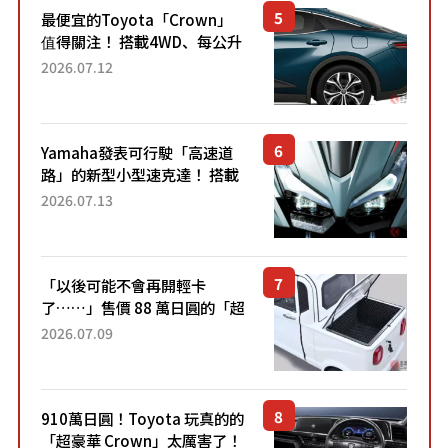
最便宜的Toyota「Crown」
值得關注！ 搭載4WD、每公升
22.4公里低油耗表現超亮眼！
2026.07.12
配備豐富、超越售價水準，堪
稱高CP值代表的「...
Yamaha發表可行駛「高速道
路」的新型小型速克達！ 搭載
能享受超強勁「渦輪感」的動
2026.07.13
力系統！ 採用與高階「Super
Sport」車款相同的...
「以後可能不會再開輕卡
了……」售價 88 萬日圓的「超
迷你輕型貨車」引發兩極評
2026.07.09
價！「150 日圓就能跑 100 公
里！」「免驗車真的太棒
了！...
910萬日圓！Toyota 玩真的的
「超豪華 Crown」太厲害了！