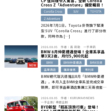
CP 值同樣令人驚喜，全新 Corolla
Cross Z「Adventure」備受矚目！
Corolla Cross
SUV
TOYOTA
Z Adventure
2026年7月1日，Toyota 針對旗下緊湊
型 SUV「Corolla Cross」進行了部分改
款，同時作為 […]
2026.08.05
作者：
高 荷勛
一手車訊
BMW 8月仲夏禮遇登場！全車系享晶
華3天2夜、月付5,900元起
BMW
BMW仲夏禮遇
BMW汎德
NEW
晶華酒店
購車優惠
零利率
BMW總代理汎德推出8月「BMW仲夏禮
遇」，本月入主BMW全車系並完成交車
領牌，即可享晶華酒店集團三天兩夜套裝
行程，禮遇價值超過3萬元。指定車款另
2026.08.05
作者：
KURUMAのNEWS
提供月付5,900元起、最高180萬元48期
一手企劃
/
專題企劃
零利率、3年租賃方案，以及一年乙式全
BYD新型「輕高頂旅行車」登場！
險或原廠保養套裝等優惠。
SNS上評價兩極的新型「Racco」，