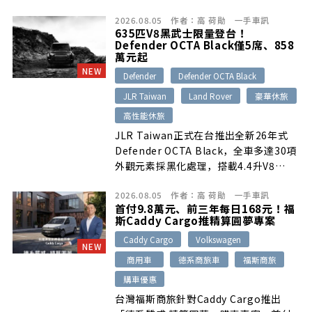
2026.08.05
作者：
高 荷勛
一手車訊
635匹V8黑武士限量登台！
Defender OCTA Black僅5席、858
萬元起
NEW
Defender
Defender OCTA Black
JLR Taiwan
Land Rover
豪華休旅
高性能休旅
JLR Taiwan正式在台推出全新26年式
Defender OCTA Black，全車多達30項
外觀元素採黑化處理，搭載4.4升V8
MHEV雙渦輪增壓引擎，可輸出635PS最
2026.08.05
作者：
高 荷勛
一手車訊
大馬力，0～100km/h加速僅需4秒。台
首付9.8萬元、前三年每日168元！福
灣限量導入5席，建議售價858萬元起。
斯Caddy Cargo推精算圓夢專案
Caddy Cargo
Volkswagen
NEW
商用車
德系商旅車
福斯商旅
購車優惠
台灣福斯商旅針對Caddy Cargo推出