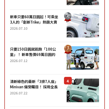
升級，騎乘更加舒適！已陸續
開始出口的新款「B...
新車只要60萬日圓起！可乘坐
3人的「創新Trike」熱銷大賣
成為人氣車款！「養車成本真
2026.07.10
的超便宜！」「150日圓就能
跑100公里」「小朋友坐得...
只要150日圓就能跑「100公
里」！ 新車售價69萬日圓的
「3人座」Trike大受歡迎！ 順
2026.07.12
應時代需求，究竟為何能迅速
熱賣？
清新綠色的最新「3排7人座」
Minivan 備受矚目！ 採用全長
4.7公尺剛剛好的車身尺寸與
2026.07.22
「滑門」設計！ 還推出467萬
元日圓起的5人座版...