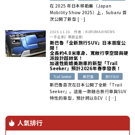
在 2025 年日本移動展（Japan
Mobility Show 2025）上，Subaru 首
次公開了新型 […]
2025.11.10
作者：
KURUMAのNEWS
一手企劃
/
專題企劃
斯巴魯「全新旅行SUV」日本首度公
開！
全長約4.8米車身、寬敞行李空間與硬
派設計超帥氣！
加速性能媲美跑車的新型「Trail
Seeker」預計2026年春季發表！
Trail Seeker
斯巴魯
旅行SUV
斯巴魯首次在日本公開了全新「Trail
Seeker」。這是一款融合旅行車與SUV
特性的車型，預計將以BEV（ […]
人氣排行