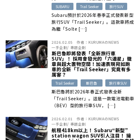
SUBARU
Trail Seeker
旅行SUV
Subaru預計於2026年春季正式發表新型
旅行SUV「Trail Seeker」。這款車將成
為繼「Solte […]
2026.02.05
作者：
KURUMAのNEWS
一手企劃
/
專題企劃
斯巴魯即將發表「全新旅行車
SUV」！ 採用會發光的「六連星」徽
章與超大置物空間！加速表現宛如跑
車的全新「Trail Seeker」究竟有多
厲害？
Trail Seeker
斯巴魯
旅行車SUV
斯巴魯將於2026年春正式發表全新
「Trail Seeker」。這是一款電池電動車
（BEV）型的旅行車SUV， […]
2026.02.01
作者：
KURUMAのNEWS
一手企劃
/
專題企劃
航程418km以上！ Subaru“新型”
station wagon SUV引人注目！ 擁