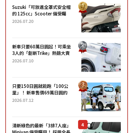
Suzuki「可放進全罩式安全帽
的 125cc」Scooter 備受矚
目！採用全新流線設計與各項
2026.07.20
升級，騎乘更加舒適！已陸續
開始出口的新款「B...
新車只要60萬日圓起！可乘坐
3人的「創新Trike」熱銷大賣
成為人氣車款！「養車成本真
2026.07.10
的超便宜！」「150日圓就能
跑100公里」「小朋友坐得...
只要150日圓就能跑「100公
里」！ 新車售價69萬日圓的
「3人座」Trike大受歡迎！ 順
2026.07.12
應時代需求，究竟為何能迅速
熱賣？
清新綠色的最新「3排7人座」
Minivan 備受矚目！ 採用全長