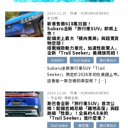
2025.12.29
作者：
KURUMAのNEWS
未分類
新車售價618萬日圓！
Subaru全新「旅行車SUV」即將上
市！
配備史上最大「橫向寬屏」與超寬貨
物空間！
搭載強勁動力單元，加速性能驚人，
全新「Trail Seeker」美規版亮相！
SUBARU
Trail Seeker
旅行車SUV
Subaru全新旅行車SUV「Trail
Seeker」預定於2026年初在美國上市。
這會是一款怎樣的車型呢？ […]
2025.12.06
作者：
KURUMAのNEWS
一手企劃
/
專題企劃
斯巴魯全新「旅行車SUV」首次公
開！配備吉姆尼級「離地高度」與超
跑級「性能」！全長約4.8米的
「Trail Seeker」是什麼車？
Trail Seeker
斯巴魯
旅行車SUV