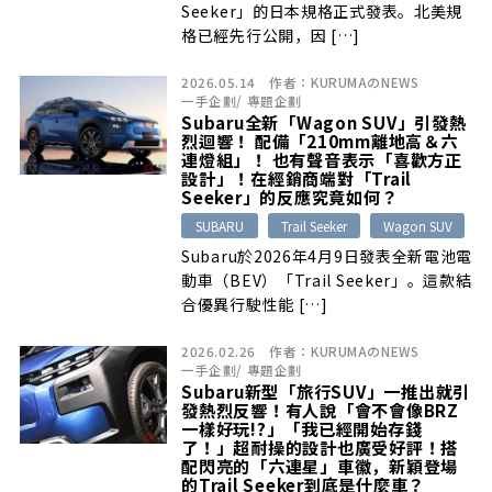
Seeker」的日本規格正式發表。北美規
格已經先行公開，因 […]
2026.05.14
作者：
KURUMAのNEWS
一手企劃
/
專題企劃
Subaru全新「Wagon SUV」引發熱
烈迴響！ 配備「210mm離地高＆六
連燈組」！ 也有聲音表示「喜歡方正
設計」！在經銷商端對「Trail
Seeker」的反應究竟如何？
SUBARU
Trail Seeker
Wagon SUV
Subaru於2026年4月9日發表全新電池電
動車（BEV）「Trail Seeker」。這款結
合優異行駛性能 […]
2026.02.26
作者：
KURUMAのNEWS
一手企劃
/
專題企劃
Subaru新型「旅行SUV」一推出就引
發熱烈反響！有人說「會不會像BRZ
一樣好玩!?」「我已經開始存錢
了！」超耐操的設計也廣受好評！搭
配閃亮的「六連星」車徽，新穎登場
的Trail Seeker到底是什麼車？