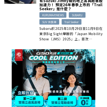
有Suzuki Jimny級的地上高與跑車般
加速力！ 預定26年春季上市的「Trail
Seeker」是什麼？
KURUMAのNEWS
SUBARU
SUV 休旅車
Trail Seeker
Subaru於2025年10月29日至11月9日在
東京Big Sight舉辦的「Japan Mobility
Show（JMS）2025」上，首次…