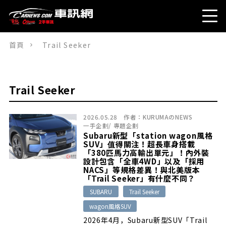
首頁
Trail Seeker
Trail Seeker
2026.05.28
作者：
KURUMAのNEWS
一手企劃
/
專題企劃
Subaru新型「station wagon風格
SUV」值得關注！超長車身搭載
「380匹馬力高輸出單元」！內外裝
設計包含「全車4WD」以及「採用
NACS」等規格差異！與北美版本
「Trail Seeker」有什麼不同？
SUBARU
Trail Seeker
wagon風格SUV
2026年4月，Subaru新型SUV「Trail