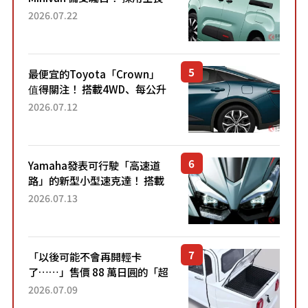
4.7公尺剛剛好的車身尺寸與
2026.07.22
「滑門」設計！ 還推出467萬
元日圓起的5人座版...
最便宜的Toyota「Crown」
值得關注！ 搭載4WD、每公升
22.4公里低油耗表現超亮眼！
2026.07.12
配備豐富、超越售價水準，堪
稱高CP值代表的「...
Yamaha發表可行駛「高速道
路」的新型小型速克達！ 搭載
能享受超強勁「渦輪感」的動
2026.07.13
力系統！ 採用與高階「Super
Sport」車款相同的...
「以後可能不會再開輕卡
了……」售價 88 萬日圓的「超
迷你輕型貨車」引發兩極評
2026.07.09
價！「150 日圓就能跑 100 公