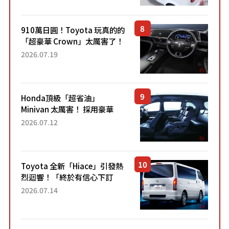
里！」「免驗車真的太棒
了！...
910萬日圓！Toyota 玩真的的
「超豪華 Crown」太厲害了！
採用由「匠人技藝」打造的
2026.07.19
「專屬車色」與運動化「底盤
設定」！還配備專屬豪華...
Honda頂級「超省油」
Minivan 太厲害！ 採用豪華
「真皮座椅」與專屬「黑色內
2026.07.12
裝」！ 每公升可跑約20公里，
兼具優異節能表現與舒適
「三...
Toyota 全新「Hiace」引發熱
烈迴響！「終於有信心下訂
了！」「哪個等級交車最
2026.07.14
快？」討論不斷！但下訂後竟
然還要等「超過半年」才能交
車？...