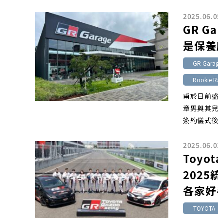
2025.06.0
GR G
是保養
GR Gara
Rookie R
甫於日前盛
章男與其兒
簽約儀式
2025.06.0
Toyot
202
各家好
TOYOTA