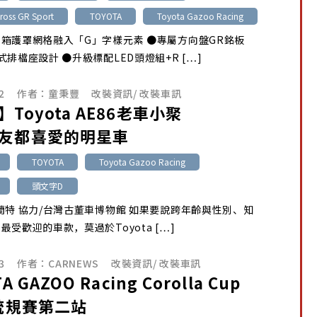
Cross GR Sport
TOYOTA
Toyota Gazoo Racing
箱護罩網格融入「G」字樣元素 ●專屬方向盤GR銘板
式排檔座設計 ●升級標配LED頭燈組+R […]
2
作者：
童秉豐
改裝資訊
/
改裝車訊
Toyota AE86老車小聚
友都喜愛的明星車
TOYOTA
Toyota Gazoo Racing
頭文字D
蘭特 協力/台灣古董車博物館 如果要說跨年齡與性別、知
最受歡迎的車款，莫過於Toyota […]
3
作者：
CARNEWS
改裝資訊
/
改裝車訊
A GAZOO Racing Corolla Cup
5統規賽第二站