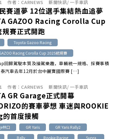
1
作者：
CARNEWS
新聞快訊
/
一手車訊
民賽道夢 12位選手集結熱血追夢
A GAZOO Racing Corolla Cup
5統規賽正式開跑
Toyota Gazoo Racing
GAZOO Racing Corolla Cup 2025統規賽
la Cup回歸駕駛本質及操駕樂趣，車輛統一規格、採賽事積
汽車去年12月於台中麗寶國際賽 […]
1
作者：
CARNEWS
新聞快訊
/
一手車訊
TA GR Garage正式開幕
ORIZO的賽車夢想 車迷與ROOKIE
ng的首度接觸
age林口
GR Yaris
GR Yaris Rally2
Rally
Rookie Racing
Supra