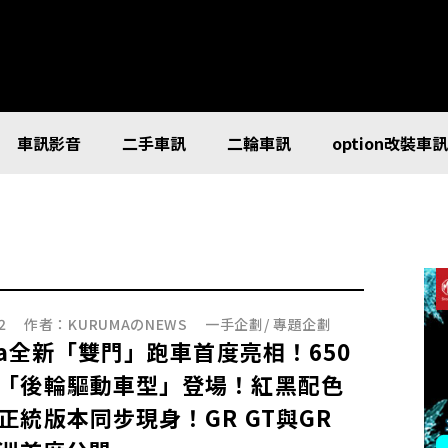
車訊影音
二手車訊
二輪車訊
option改裝車
2
作者：
KURUMAのNEWS
一手企劃
/
專題企劃
ota全新「雙門」跑車首度亮相！650
「後輪驅動車型」登場！紅黑配色
正統版本同步現身！GR GT與GR