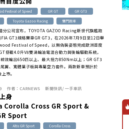
歐洲首度公開
 Festival of Speed
GR GT
GR GT3
Toyota Gazoo Racing
雙門跑車
德國分公司宣布，TOYOTA GAZOO Racing新世代旗艦跑
與FIA GT3規格賽車GR GT3，在2026年7月9日至12日舉
wood Festival of Speed，以無偽裝姿態完成歐洲首度
 GT搭載4.0升V8雙渦輪油電混合動力與後輪驅動系統，
綜效輸出650匹以上、最大扭力850Nm以上；GR GT3
型尾翼、寬體葉子板與專屬空力套件。兩款新車預計於
前後上市。
9
作者：
CARNEWS
新聞快訊
/
一手車訊
上身
a Corolla Cross GR Sport &
GR Sport
Altis GR Sport
Corolla Cross