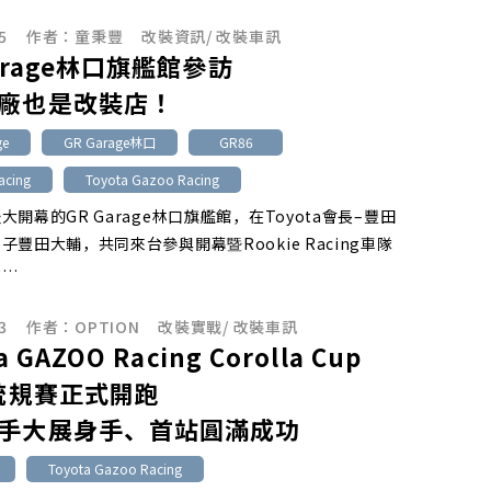
5
作者：
童秉豐
改裝資訊
/
改裝車訊
arage林口旗艦館參訪
廠也是改裝店！
ge
GR Garage林口
GR86
acing
Toyota Gazoo Racing
大開幕的GR Garage林口旗艦館，在Toyota會長–豐田
子豐田大輔，共同來台參與開幕暨Rookie Racing車隊
後…
3
作者：
OPTION
改裝實戰
/
改裝車訊
a GAZOO Racing Corolla Cup
5統規賽正式開跑
手大展身手、首站圓滿成功
Toyota Gazoo Racing