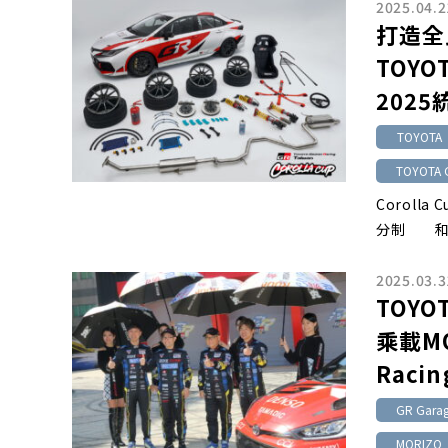
2025.04.2
打造全
TOYOT
202
TOYOTA
TOYOTA 
Corol
分制 和泰
2025.03.3
TOYO
乘載M
Raci
GR Gar
MORIZO