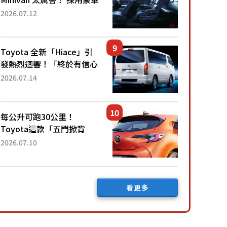
「真皮座椅」與專屬「黑色
2026.07.12
內裝」！ 每公升可跑約20
公里，兼具優異節能表現與
舒適「三...
Toyota 全新「Hiace」引
發熱烈迴響！「終於有信心
下訂了！」「哪個等級交車
2026.07.14
最快？」討論不斷！但下訂
後竟然還要等「超過半年」
才能交車？...
每公升可跑30公里！
Toyota這款「五門掀背
車」真的很厲害！ 擁有全
2026.07.10
長4.3公尺的「剛剛好車身
尺寸」，配備全面升級！
採Hybrid專屬設...
看更多