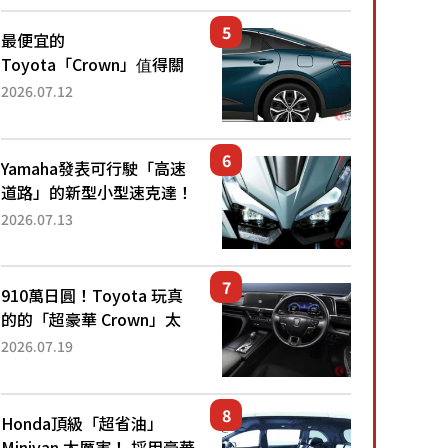
還推出467萬元日圓起的5
人座版...
最便宜的
Toyota「Crown」值得關
注！ 搭載4WD、每公升
2026.07.12
22.4公里低油耗表現超亮
眼！ 配備豐富、超越售價
水準，堪稱高CP值代表的
Yamaha發表可行駛「高速
「...
道路」的新型小型速克達！
搭載能享受超強勁「渦輪
2026.07.13
感」的動力系統！ 採用與
高階「Super Sport」車款
相同的...
910萬日圓！Toyota 玩真
的的「超豪華 Crown」太
厲害了！採用由「匠人技
2026.07.19
藝」打造的「專屬車色」與
運動化「底盤設定」！還配
備專屬豪華...
Honda頂級「超省油」
Minivan 太厲害！ 採用豪華