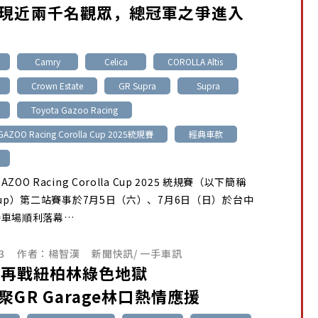
現近兩千名觀眾，總冠軍之爭進入
Camry
Celica
COROLLA Altis
Crown Estate
GR Supra
Supra
Toyota Gazoo Racing
GAZOO Racing Corolla Cup 2025統規賽
經典車款
GAZOO Racing Corolla Cup 2025 統規賽（以下簡稱
a Cup）第二站賽事於7月5日（六）、7月6日（日）於台中
賽車場順利落幕…
3
作者：
楊智漢
新聞快訊
/
一手車訊
RR再戰紐柏林綠色地獄
聚GR Garage林口熱情應援