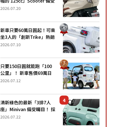
帽的 125cc」Scooter 備受
矚目！採用全新流線設計與
2026.07.20
各項升級，騎乘更加舒適！
已陸續開始出口的新款
「B...
新車只要60萬日圓起！可乘
坐3人的「創新Trike」熱銷
大賣成為人氣車款！「養車
2026.07.10
成本真的超便宜！」「150
日圓就能跑100公里」「小
朋友坐得...
只要150日圓就能跑「100
公里」！ 新車售價69萬日
圓的「3人座」Trike大受歡
2026.07.12
迎！ 順應時代需求，究竟
為何能迅速熱賣？
清新綠色的最新「3排7人
座」Minivan 備受矚目！ 採
用全長4.7公尺剛剛好的車
2026.07.22
身尺寸與「滑門」設計！