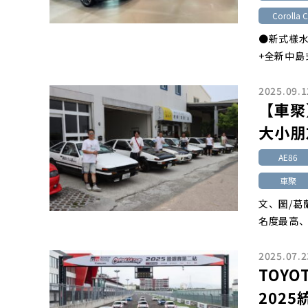
Corolla 
●新式樣水
+全新中島
2025.09.1
【車聚】
大小朋
AE86
車聚
文、圖/葛
名度最高、
2025.07.2
TOYOT
202