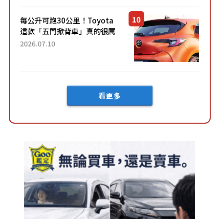
車？...
每公升可跑30公里！Toyota
這款「五門掀背車」真的很厲
害！ 擁有全長4.3公尺的「剛剛
2026.07.10
好車身尺寸」，配備全面升
級！ 採Hybrid專屬設...
看更多