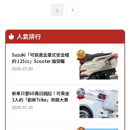
1
人氣排行
Suzuki「可放進全罩式安全帽
的 125cc」Scooter 備受矚
目！採用全新流線設計與各項
2026.07.20
升級，騎乘更加舒適！已陸續
開始出口的新款「B...
新車只要60萬日圓起！可乘坐
3人的「創新Trike」熱銷大賣
成為人氣車款！「養車成本真
2026.07.10
的超便宜！」「150日圓就能
跑100公里」「小朋友坐得...