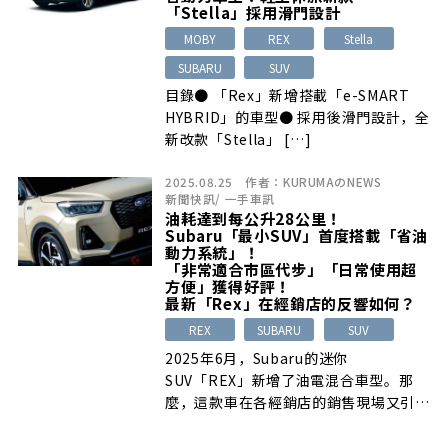
「Stella」採用滑門設計
MOBY
REX
Stella
SUBARU
SUV
目錄● 「Rex」新增搭載「e-SMART
HYBRID」的車型● 採用後滑門設計，全
新改款「Stella」 […]
2025.08.25
作者：
KURUMAのNEWS
新聞快訊
/
一手車訊
油耗達到每公升28公里！
Subaru「最小SUV」首度搭載「省油
動力系統」！
「非常適合市區代步」「日常使用超
方便」獲得好評！
最新「Rex」在經銷店的反響如何？
REX
SUBARU
SUV
2025年6月，Subaru的迷你
SUV「REX」新增了油電混合車型。那
麼，這款車在各經銷店的銷售現場又引起
了 […]