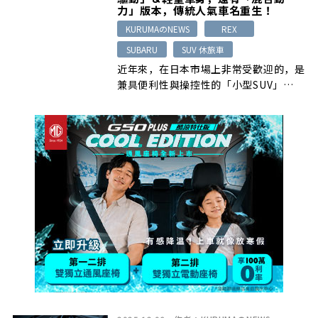
力」版本，傳統人氣車名重生！
KURUMAのNEWS
REX
SUBARU
SUV 休旅車
近年來，在日本市場上非常受歡迎的，是
兼具便利性與操控性的「小型SUV」…