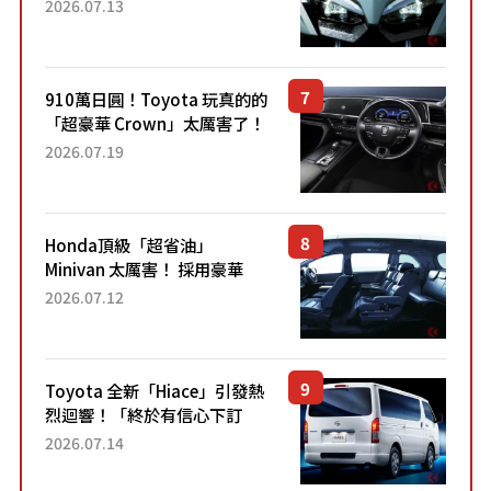
能享受超強勁「渦輪感」的動
2026.07.13
力系統！ 採用與高階「Super
Sport」車款相同的...
910萬日圓！Toyota 玩真的的
「超豪華 Crown」太厲害了！
採用由「匠人技藝」打造的
2026.07.19
「專屬車色」與運動化「底盤
設定」！還配備專屬豪華...
Honda頂級「超省油」
Minivan 太厲害！ 採用豪華
「真皮座椅」與專屬「黑色內
2026.07.12
裝」！ 每公升可跑約20公里，
兼具優異節能表現與舒適
「三...
Toyota 全新「Hiace」引發熱
烈迴響！「終於有信心下訂
了！」「哪個等級交車最
2026.07.14
快？」討論不斷！但下訂後竟
然還要等「超過半年」才能交