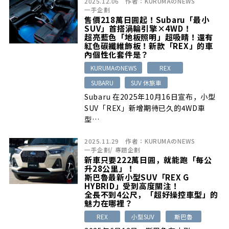
2025.12.06
作者：
KURUMAのNEWS
一手企劃
售價218萬日圓起！Subaru「最小
SUV」首搭渦輪引擎×4WD！
超亮藍色「地板照明」超吸睛！還有
紅色碳纖維飾板！新款「REX」的車
內個性化套件是？
KURUMAのNEWS
REX
SUBARU
SUV 休旅車
Subaru 在2025年10月16日宣布，小型
SUV「REX」新增期待已久的4WD車
型…
2025.11.29
作者：
KURUMAのNEWS
一手企劃
/
專題企劃
新車只要222萬日圓，就能跑「每公
升28公里」！
斯巴魯最新小型SUV「REX G
HYBRID」受到高度關注！
全長不到4公尺，「超好操控車型」的
魅力在哪裡？
REX
小型SUV
斯巴魯