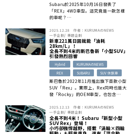
Subaru於2025年10月16日發表了
「REX」4WD車型。這究竟是一款怎樣
的車呢？…
2025.12.28
作者：
KURUMAのNEWS
一手企劃
/
專題企劃
新車221萬日圓就能「油耗
28km/L」！
全長不到4米的斯巴魯新「小型SUV」
引發熱烈回響
Hybrid
KURUMAのNEWS
REX
SUBARU
SUV 休旅車
斯巴魯於2022年11月推出旗下首款小型
SUV「Rex」。實際上，Rex同時也是大
發「Rocky」的OEM車型，也包含…
2025.12.13
作者：
KURUMAのNEWS
一手企劃
/
專題企劃
全長不到4米！ Subaru「新型小型
SUV Rex」登場！
小巧卻強悍越野，搭載「渦輪×四輪
驅動」＆輕量車身，還有「混合動