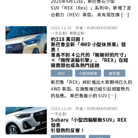
2025年6月12日，斯巴魯在小型
SUV「REX（Rex）」系列中，新增了混
合動力（HEV）車型。 具有高性價 […]
2025.11.15
作者：
KURUMAのNEWS
一手企劃
/
專題企劃
約218 萬日圓！
斯巴魯全新「4WD 小型休旅車」發
表！
車長不到 4 公尺的「剛剛好的尺寸」
×「強悍渦輪引擎」，「REX」在經
銷商間也成為熱門話題
REX
小型休旅車
斯巴魯
斯巴魯「REX」終於推出大家期待已久的
4WD 車型。在銷售端已經引起相當熱烈
的反應。 斯巴魯最小的 SUV […]
2025.11.09
作者：
KURUMAのNEWS
一手企劃
Subaru「小型四輪駆動SUV」REX
發表
引發熱烈反響！