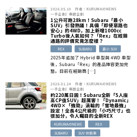
2026.05.10
作者：
KURUMAのNEWS
一手企劃
/
專題企劃
1公升可跑28km！Subaru「最小
SUV」引發熱議！具備「即使惡路也
安心」的4WD，加上新增1000cc
Turbo後人氣如何？「Rex」在經銷
通路的評價究竟怎麼樣？
REX
SUBARU
最小 SUV
2025年追加了 Hybrid 車型與 4WD 車型
後，Subaru「Rex」的產品陣容更加完
整。目前在經銷商 […]
2026.01.24
作者：
KURUMAのNEWS
一手企劃
/
專題企劃
約220萬日圓！Subaru全新「5人座
高CP值SUV」超厲害！「Dynamic」
4WD×「強勁」渦輪的「雪地最強」
設定！全長4公尺級的「小巧尺寸」也
很加分，令人矚目的全新REX
KURUMAのNEWS
REX
SUBARU
SUV 休旅車