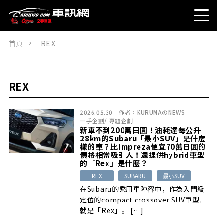
首頁
REX
REX
2026.05.30
作者：
KURUMAのNEWS
一手企劃
/
專題企劃
新車不到200萬日圓！油耗達每公升
28km的Subaru「最小SUV」是什麼
樣的車？比Impreza便宜70萬日圓的
價格相當吸引人！還提供hybrid車型
的「Rex」是什麼？
REX
SUBARU
最小SUV
在Subaru的乘用車陣容中，作為入門級
定位的compact crossover SUV車型，
就是「Rex」。 […]