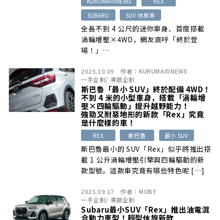
KURUMAのNEWS
REX
SUBARU
SUV 休旅車
全長不到 4 公尺的迷你車身、首度搭載
渦輪增壓×4WD，網友直呼「終於登
場！」…
2025.10.09
作者：
KURUMAのNEWS
一手企劃
/
專題企劃
斯巴魯「最小 SUV」終於配備 4WD！
不到 4 米的小型車身，搭載「渦輪增
壓×四輪驅動」提升越野能力！
強勁又耐惡地形的新款「Rex」究竟
是什麼樣的車！
REX
斯巴魯
最小 SUV
斯巴魯最小的 SUV「Rex」似乎將推出搭
載 1 公升渦輪增壓引擎與四輪驅動的新
款型號。這款車究竟有哪些特色呢 […]
2025.09.17
作者：
MOBY
一手企劃
/
專題企劃
Subaru最小SUV「Rex」推出油電混
合動力車型！輕型休旅新款