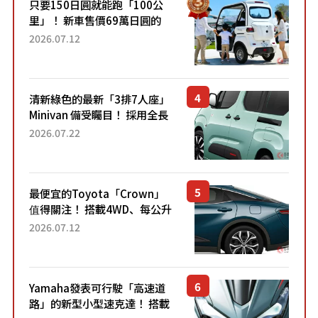
只要150日圓就能跑「100公
里」！ 新車售價69萬日圓的
「3人座」Trike大受歡迎！ 順
2026.07.12
應時代需求，究竟為何能迅速
熱賣？
清新綠色的最新「3排7人座」
Minivan 備受矚目！ 採用全長
4.7公尺剛剛好的車身尺寸與
2026.07.22
「滑門」設計！ 還推出467萬
元日圓起的5人座版...
最便宜的Toyota「Crown」
值得關注！ 搭載4WD、每公升
22.4公里低油耗表現超亮眼！
2026.07.12
配備豐富、超越售價水準，堪
稱高CP值代表的「...
Yamaha發表可行駛「高速道
路」的新型小型速克達！ 搭載