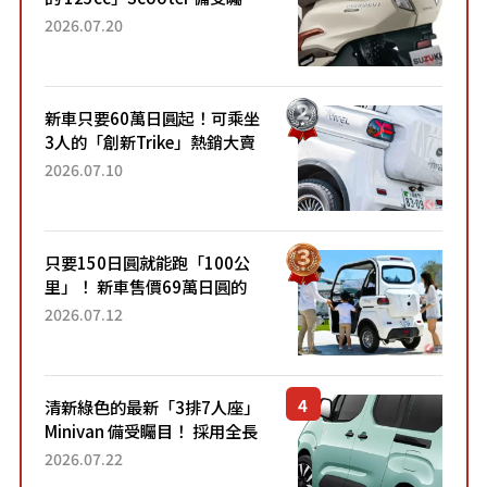
目！採用全新流線設計與各項
2026.07.20
升級，騎乘更加舒適！已陸續
開始出口的新款「B...
新車只要60萬日圓起！可乘坐
3人的「創新Trike」熱銷大賣
成為人氣車款！「養車成本真
2026.07.10
的超便宜！」「150日圓就能
跑100公里」「小朋友坐得...
只要150日圓就能跑「100公
里」！ 新車售價69萬日圓的
「3人座」Trike大受歡迎！ 順
2026.07.12
應時代需求，究竟為何能迅速
熱賣？
清新綠色的最新「3排7人座」
Minivan 備受矚目！ 採用全長
4.7公尺剛剛好的車身尺寸與
2026.07.22
「滑門」設計！ 還推出467萬