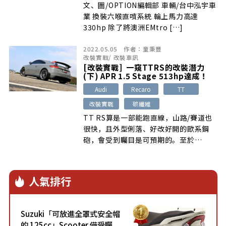
文、圖/OPTION編輯部 車輛/台中泓宇車
業 換裝六喉直噴系統 輪上馬力高達
330hp 除了將澳洲EMtro […]
2022.05.05
作者：
童秉豐
改裝實戰
/
改裝車訊
[改裝實戰] 一窺TTRS的改裝潛力
(下) APR 1.5 Stage 513hp達成！
Audi
Recaro
TT
改裝實戰
碳纖維
TT RS算是一部能跑直線，山路/賽道也
很快，且外型俐落、好改好開的歐系鋼
砲，會受到矚目是可預期的。至於
EA855 EVO引擎的改裝潛力
人氣排行
Suzuki「可放進全罩式安全帽
的 125cc」Scooter 備受矚