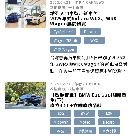
2025.04.21
作者：
CARNEWS
Michelin Pilot Sport 5輪胎與19吋
新聞快訊
/
一手車訊
ENKEI鋁圈，售價自660萬1,100日圓
增列入門車型、新車色
起。
2025年式Subaru WRX、WRX
Wagon展間預賞
EyeSight 4.0
Recaro
Wagon 旅行車
WRX
WRX Wagon
台灣意美汽車於4月15日舉辦了2025新
年式WRX與WRX Wagon的 新車預賞活
動，在會中除了宣佈保留原本WRX與
WRX Wagon的tS頂規版本…
2025.02.27
作者：
OPTION
改裝實戰
/
改裝車訊
【改裝實戰】BMW E30 320i翻新重
生(下)
直六3.5L+六喉直噴系統
320i
BMW
E30
M power
Motec
Recaro
改裝
改裝實戰
直六引擎