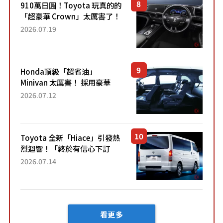
910萬日圓！Toyota 玩真的的
「超豪華 Crown」太厲害了！
採用由「匠人技藝」打造的
2026.07.19
「專屬車色」與運動化「底盤
設定」！還配備專屬豪華...
Honda頂級「超省油」
Minivan 太厲害！ 採用豪華
「真皮座椅」與專屬「黑色內
2026.07.12
裝」！ 每公升可跑約20公里，
兼具優異節能表現與舒適
「三...
Toyota 全新「Hiace」引發熱
烈迴響！「終於有信心下訂
了！」「哪個等級交車最
2026.07.14
快？」討論不斷！但下訂後竟
然還要等「超過半年」才能交
車？...
看更多