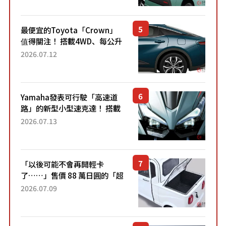
元日圓起的5人座版...
最便宜的Toyota「Crown」
值得關注！ 搭載4WD、每公升
22.4公里低油耗表現超亮眼！
2026.07.12
配備豐富、超越售價水準，堪
稱高CP值代表的「...
Yamaha發表可行駛「高速道
路」的新型小型速克達！ 搭載
能享受超強勁「渦輪感」的動
2026.07.13
力系統！ 採用與高階「Super
Sport」車款相同的...
「以後可能不會再開輕卡
了……」售價 88 萬日圓的「超
迷你輕型貨車」引發兩極評
2026.07.09
價！「150 日圓就能跑 100 公
里！」「免驗車真的太棒
了！...