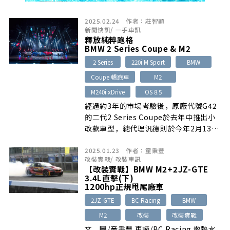
2025.02.24
作者：
莊智顯
新聞快訊
/
一手車訊
釋放純粹跑格
BMW 2 Series Coupe & M2
2 Series
220i M Sport
BMW
Coupe 轎跑車
M2
M240i xDrive
OS 8.5
經過約3年的市場考驗後，原廠代號G42
的二代2 Series Coupe於去年中推出小
改款車型，總代理汎德則於今年2月13日
正式在台發表上市…
2025.01.23
作者：
童秉豐
改裝實戰
/
改裝車訊
【改裝實戰】BMW M2+2JZ-GTE
3.4L直擊(下)
1200hp正規甩尾廠車
2JZ-GTE
BC Racing
BMW
M2
改裝
改裝實戰
文、圖/童秉豐 車輛/BC Racing 散熱水