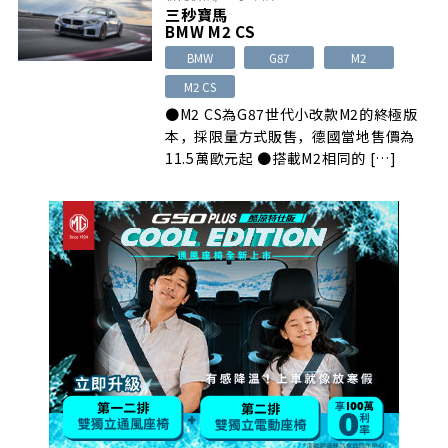
三秒寶馬
BMW M2 CS
BMW
G87
M2
M2 CS
●M2 CS為G87世代小改款M2的終極版
本，採限量方式販售，德國當地售價為
11.5萬歐元起 ●搭載M2相同的 […]