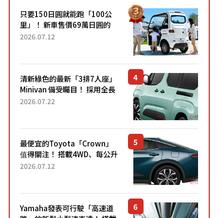
只要150日圓就能跑「100公
里」！ 新車售價69萬日圓的
「3人座」Trike大受歡迎！ 順
2026.07.12
應時代需求，究竟為何能迅速
熱賣？
清新綠色的最新「3排7人座」
Minivan 備受矚目！ 採用全長
4.7公尺剛剛好的車身尺寸與
2026.07.22
「滑門」設計！ 還推出467萬
元日圓起的5人座版...
最便宜的Toyota「Crown」
值得關注！ 搭載4WD、每公升
22.4公里低油耗表現超亮眼！
2026.07.12
配備豐富、超越售價水準，堪
稱高CP值代表的「...
Yamaha發表可行駛「高速道