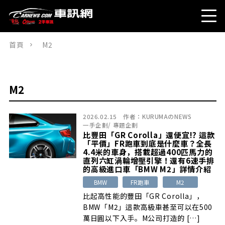
首頁
M2
M2
2026.02.15
作者：
KURUMAのNEWS
一手企劃
/
專題企劃
比豐田「GR Corolla」還便宜!? 這款
「平價」FR跑車到底是什麼車？全長
4.4米的車身，搭載超過400匹馬力的
直列六缸渦輪增壓引擎！還有6速手排
的高級進口車「BMW M2」詳情介紹
BMW
FR跑車
M2
比起高性能的豐田「GR Corolla」，
BMW「M2」這款高級車甚至可以在500
萬日圓以下入手。M公司打造的 […]