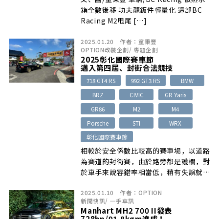
箱全數後移 功夫龍鈑件輕量化 這部BC
Racing M2甩尾 […]
2025.01.20
作者：
童秉豐
OPTION改裝企劃
/
專題企劃
2025彰化國際賽車節
邁入第四屆、封街合法競技
718 GT4 RS
992 GT3 RS
BMW
BRZ
CIVIC
GR Yaris
GR86
M2
M4
Porsche
STI
WRX
彰化國際賽車節
相較於安全係數比較高的賽車場，以道路
為賽道的封街賽，由於路旁都是護欄，對
於車手來說容錯率相當低，稍有失誤就可
能撞車退賽…
2025.01.10
作者：
OPTION
新聞快訊
/
一手車訊
Manhart MH2 700 II發表
728hp/91.8kgm達成！