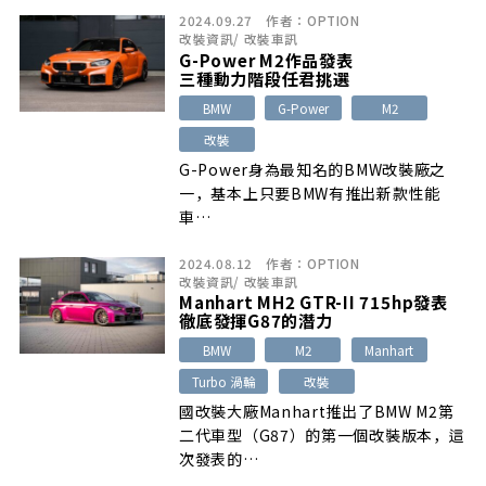
2024.09.27
作者：
OPTION
改裝資訊
/
改裝車訊
G-Power M2作品發表
三種動力階段任君挑選
BMW
G-Power
M2
改裝
G-Power身為最知名的BMW改裝廠之
一，基本上只要BMW有推出新款性能
車…
2024.08.12
作者：
OPTION
改裝資訊
/
改裝車訊
Manhart MH2 GTR-II 715hp發表
徹底發揮G87的潛力
BMW
M2
Manhart
Turbo 渦輪
改裝
國改裝大廠Manhart推出了BMW M2第
二代車型（G87）的第一個改裝版本，這
次發表的…