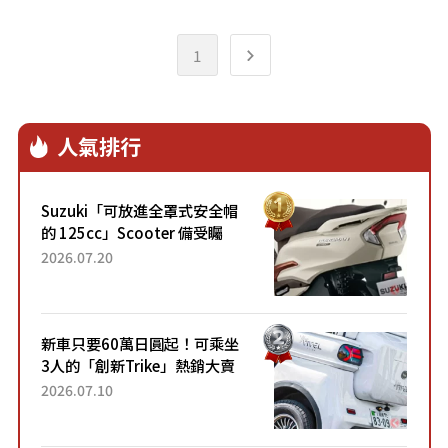
1
人氣排行
Suzuki「可放進全罩式安全帽
的 125cc」Scooter 備受矚
目！採用全新流線設計與各項
2026.07.20
升級，騎乘更加舒適！已陸續
開始出口的新款「B...
新車只要60萬日圓起！可乘坐
3人的「創新Trike」熱銷大賣
成為人氣車款！「養車成本真
2026.07.10
的超便宜！」「150日圓就能
跑100公里」「小朋友坐得...