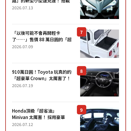
路」的新型小型速克達！ 搭載
能享受超強勁「渦輪感」的動
2026.07.13
力系統！ 採用與高階「Super
Sport」車款相同的...
「以後可能不會再開輕卡
了……」售價 88 萬日圓的「超
迷你輕型貨車」引發兩極評
2026.07.09
價！「150 日圓就能跑 100 公
里！」「免驗車真的太棒
了！...
910萬日圓！Toyota 玩真的的
「超豪華 Crown」太厲害了！
採用由「匠人技藝」打造的
2026.07.19
「專屬車色」與運動化「底盤
設定」！還配備專屬豪華...
Honda頂級「超省油」
Minivan 太厲害！ 採用豪華
「真皮座椅」與專屬「黑色內
2026.07.12
裝」！ 每公升可跑約20公里，