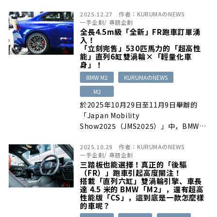
2025.12.27
作者：
KURUMAのNEWS
一手企劃
/
專題企劃
全長4.5m級「全新」FR跑車訂單湧
入！
「立刻完售」530匹馬力的「超高性
能」直列6缸雙渦輪×「輕量化車
身」！
BMW M2
KURUMAのNEWS
M2
於2025年10月29日至11月9日舉辦的
「Japan Mobility
Show2025（JMS2025）」中，BMW展
區的一角展示…
2025.10.29
作者：
KURUMAのNEWS
一手企劃
/
專題企劃
三踏板也能選擇！真正的「後驅
（FR）」跑車引起高度關注！
搭載「直列六缸」雙渦輪引擎、車長
達 4.5 米的 BMW「M2」，還有超高
性能版「CS」，這到底是一款怎麼樣
的車呢？