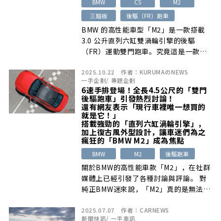
BMW
CS
M2
三踏板
後驅（FR）跑車
BMW 的高性能車型「M2」是一款搭載
3.0 公升直列六缸雙渦輪引擎的後驅
（FR）運動雙門跑車。究竟這是一款
[…]
2025.10.22
作者：
KURUMAのNEWS
一手企劃
/
專題企劃
6速手排登場！全長4.5公尺的「雙門
後驅跑車」引發熱烈討論！
還有網友表示「現行車裡唯一想買的
就是它！」
搭載強勁的「直列六缸渦輪引擎」，
加上復古風外型設計，讓車迷們為之
瘋狂的「BMW M2」成為焦點
BMW
M2
後驅跑車
關於BMW的高性能車款「M2」，在社群
媒體上已經引發了各種討論與評論。 對
純正BMW迷來說，「M2」真的是無法
[…]
2025.07.07
作者：
CARNEWS
新聞快訊
/
一手車訊