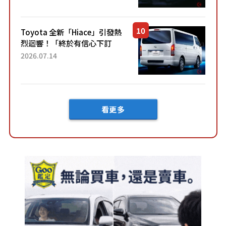
兼具優異節能表現與舒適
「三...
Toyota 全新「Hiace」引發熱
烈迴響！「終於有信心下訂
了！」「哪個等級交車最
2026.07.14
快？」討論不斷！但下訂後竟
然還要等「超過半年」才能交
車？...
看更多