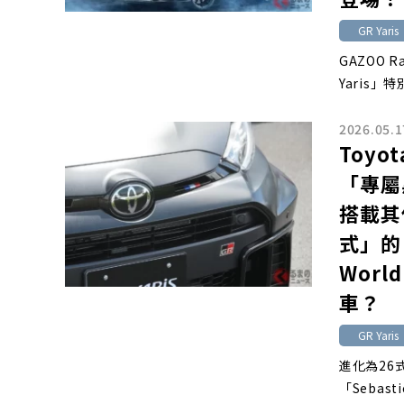
GR Yaris
GAZOO 
Yaris」特
2026.05.1
Toy
「專屬
搭載其
式」的「G
Worl
車？
GR Yaris
進化為26式
「Sebasti