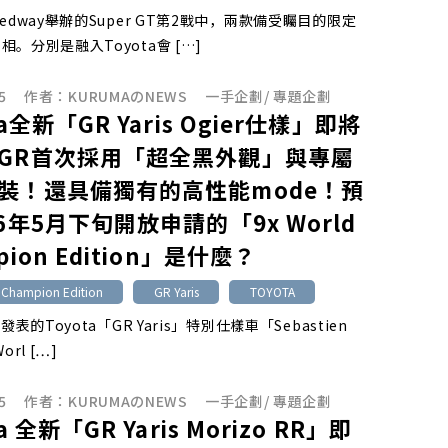
edway舉辦的Super GT第2戰中，兩款備受矚目的限定
。分別是融入Toyota會 […]
5
作者：
KURUMAのNEWS
一手企劃
/
專題企劃
ta全新「GR Yaris Ogier仕樣」即將
GR首次採用「超全黑外觀」與專屬
裝！還具備獨有的高性能mode！預
6年5月下旬開放申請的「9x World
pion Edition」是什麼？
 Champion Edition
GR Yaris
TOYOTA
發表的Toyota「GR Yaris」特別仕樣車「Sebastien
Worl […]
5
作者：
KURUMAのNEWS
一手企劃
/
專題企劃
a 全新「GR Yaris Morizo RR」即