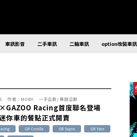
車訊影音
二手車訊
二輪車訊
option改裝車
5
作者：
MOBY
一手企劃
/
專題企劃
×GAZOO Racing首度聯名登場
迷你車的餐點正式開賣
acing
GR Corolla
GR Supra
GR Yaris