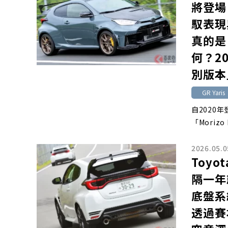
將登場
馭表現
真的是 
何？2
別版本
GR Yaris
自2020年
「Moriz
2026.05.0
Toyo
隔一年
底盤系
透過賽