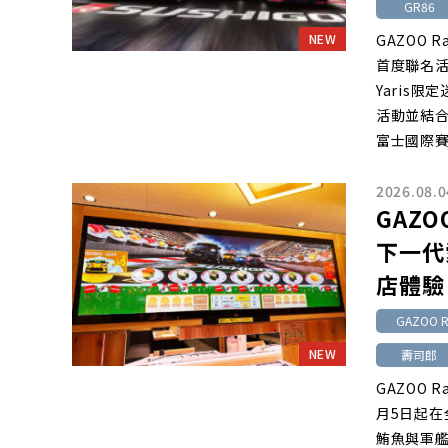
GR86
NEW
GAZOO 
首度聯名活動
Yaris
活動並結
富士國際賽
2026.08.0
GAZ
下一代
店體驗
GAZOO R
NEW
壽司郎
GAZOO 
月5日起
鮪魚與軍艦壽