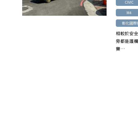
CIVIC
M4
彰化國際
相較於安
旁都是護
賽…