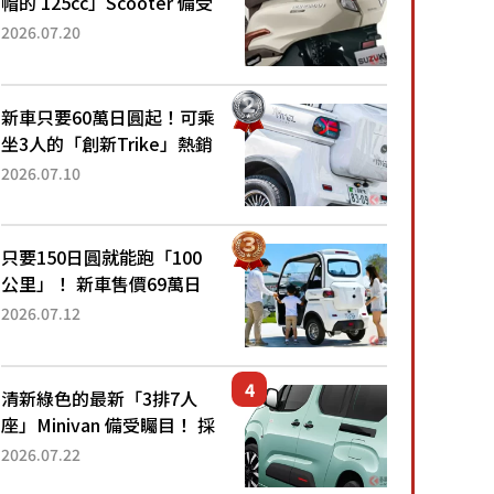
帽的 125cc」Scooter 備受
矚目！採用全新流線設計與
2026.07.20
各項升級，騎乘更加舒適！
已陸續開始出口的新款
「B...
新車只要60萬日圓起！可乘
坐3人的「創新Trike」熱銷
大賣成為人氣車款！「養車
2026.07.10
成本真的超便宜！」「150
日圓就能跑100公里」「小
朋友坐得...
只要150日圓就能跑「100
公里」！ 新車售價69萬日
圓的「3人座」Trike大受歡
2026.07.12
迎！ 順應時代需求，究竟
為何能迅速熱賣？
清新綠色的最新「3排7人
座」Minivan 備受矚目！ 採
用全長4.7公尺剛剛好的車
2026.07.22
身尺寸與「滑門」設計！