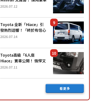
「真皮座椅」與專屬「黑色
2026.07.12
內裝」！ 每公升可跑約20
公里，兼具優異節能表現與
舒適「三...
Toyota 全新「Hiace」引
發熱烈迴響！「終於有信心
下訂了！」「哪個等級交車
2026.07.14
最快？」討論不斷！但下訂
後竟然還要等「超過半年」
才能交車？...
Toyota高級「6人座
Hiace」實車公開！ 強悍又
充滿魄力的「全黑設計」搭
2026.07.11
配特別「豪華內裝」！
Premium打造的「限定
Bruno」由...
看更多