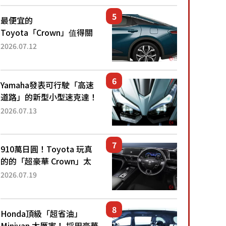
還推出467萬元日圓起的5
人座版...
最便宜的
Toyota「Crown」值得關
注！ 搭載4WD、每公升
2026.07.12
22.4公里低油耗表現超亮
眼！ 配備豐富、超越售價
水準，堪稱高CP值代表的
Yamaha發表可行駛「高速
「...
道路」的新型小型速克達！
搭載能享受超強勁「渦輪
2026.07.13
感」的動力系統！ 採用與
高階「Super Sport」車款
相同的...
910萬日圓！Toyota 玩真
的的「超豪華 Crown」太
厲害了！採用由「匠人技
2026.07.19
藝」打造的「專屬車色」與
運動化「底盤設定」！還配
備專屬豪華...
Honda頂級「超省油」
Minivan 太厲害！ 採用豪華