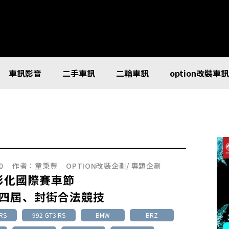
車訊影音
二手車訊
二輪車訊
option改裝車
0
作者：
童秉豐
OPTION改裝企劃
/
專題企劃
5彰化國際賽車節
四屆、封街合法競技
RS
992 GT3 RS
BMW
BRZ