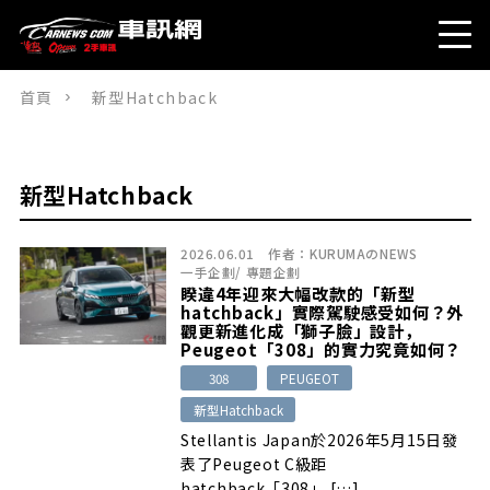
首頁
新型Hatchback
新型Hatchback
2026.06.01
作者：
KURUMAのNEWS
一手企劃
/
專題企劃
睽違4年迎來大幅改款的「新型
hatchback」實際駕駛感受如何？外
觀更新進化成「獅子臉」設計，
Peugeot「308」的實力究竟如何？
308
PEUGEOT
新型Hatchback
Stellantis Japan於2026年5月15日發
表了Peugeot C級距
hatchback「308」 […]