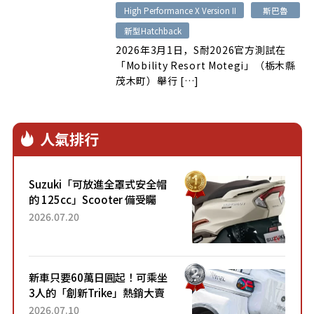
High Performance X Version II
斯巴魯
新型Hatchback
2026年3月1日，S耐2026官方測試在
「Mobility Resort Motegi」（栃木縣
茂木町）舉行 […]
人氣排行
Suzuki「可放進全罩式安全帽
的 125cc」Scooter 備受矚
目！採用全新流線設計與各項
2026.07.20
升級，騎乘更加舒適！已陸續
開始出口的新款「B...
新車只要60萬日圓起！可乘坐
3人的「創新Trike」熱銷大賣
成為人氣車款！「養車成本真
2026.07.10