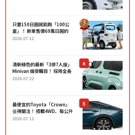
的超便宜！」「150日圓就能
跑100公里」「小朋友坐得...
只要150日圓就能跑「100公
里」！ 新車售價69萬日圓的
「3人座」Trike大受歡迎！ 順
2026.07.12
應時代需求，究竟為何能迅速
熱賣？
清新綠色的最新「3排7人座」
Minivan 備受矚目！ 採用全長
4.7公尺剛剛好的車身尺寸與
2026.07.22
「滑門」設計！ 還推出467萬
元日圓起的5人座版...
最便宜的Toyota「Crown」
值得關注！ 搭載4WD、每公升
22.4公里低油耗表現超亮眼！
2026.07.12
配備豐富、超越售價水準，堪
稱高CP值代表的「...