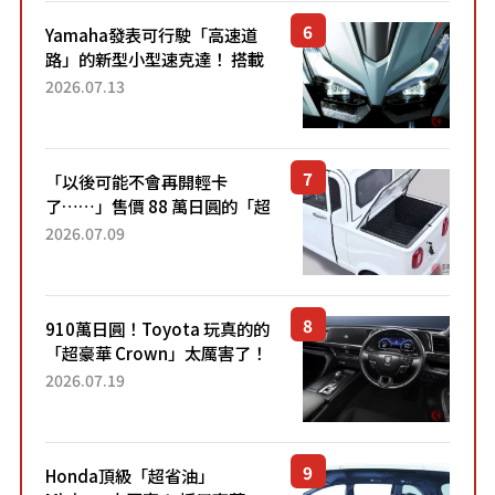
Yamaha發表可行駛「高速道
路」的新型小型速克達！ 搭載
能享受超強勁「渦輪感」的動
2026.07.13
力系統！ 採用與高階「Super
Sport」車款相同的...
「以後可能不會再開輕卡
了……」售價 88 萬日圓的「超
迷你輕型貨車」引發兩極評
2026.07.09
價！「150 日圓就能跑 100 公
里！」「免驗車真的太棒
了！...
910萬日圓！Toyota 玩真的的
「超豪華 Crown」太厲害了！
採用由「匠人技藝」打造的
2026.07.19
「專屬車色」與運動化「底盤
設定」！還配備專屬豪華...
Honda頂級「超省油」