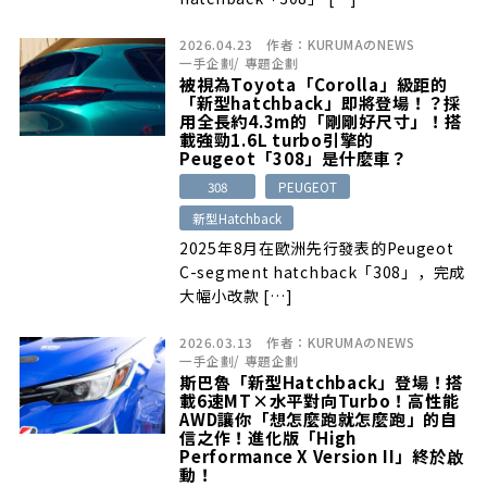
2026.04.23
作者：
KURUMAのNEWS
一手企劃
/
專題企劃
被視為Toyota「Corolla」級距的
「新型hatchback」即將登場！？採
用全長約4.3m的「剛剛好尺寸」！搭
載強勁1.6L turbo引擎的
Peugeot「308」是什麼車？
308
PEUGEOT
新型Hatchback
2025年8月在歐洲先行發表的Peugeot
C-segment hatchback「308」，完成
大幅小改款 […]
2026.03.13
作者：
KURUMAのNEWS
一手企劃
/
專題企劃
斯巴魯「新型Hatchback」登場！搭
載6速MT×水平對向Turbo！高性能
AWD讓你「想怎麼跑就怎麼跑」的自
信之作！進化版「High
Performance X Version II」終於啟
動！