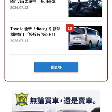
Minivan 太厲害！ 採用豪華
「真皮座椅」與專屬「黑色內
2026.07.12
裝」！ 每公升可跑約20公里，
兼具優異節能表現與舒適
「三...
Toyota 全新「Hiace」引發熱
烈迴響！「終於有信心下訂
了！」「哪個等級交車最
2026.07.14
快？」討論不斷！但下訂後竟
然還要等「超過半年」才能交
車？...
看更多