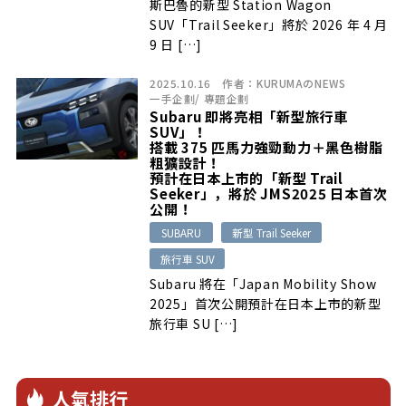
斯巴魯的新型 Station Wagon
SUV「Trail Seeker」將於 2026 年 4 月
9 日 […]
2025.10.16
作者：
KURUMAのNEWS
一手企劃
/
專題企劃
Subaru 即將亮相「新型旅行車
SUV」！
搭載 375 匹馬力強勁動力＋黑色樹脂
粗獷設計！
預計在日本上市的「新型 Trail
Seeker」，將於 JMS2025 日本首次
公開！
SUBARU
新型 Trail Seeker
旅行車 SUV
Subaru 將在「Japan Mobility Show
2025」首次公開預計在日本上市的新型
旅行車 SU […]
人氣排行