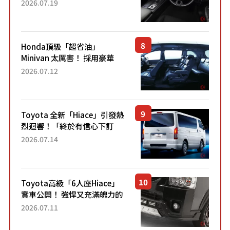
採用由「匠人技藝」打造的
2026.07.19
「專屬車色」與運動化「底盤
設定」！還配備專屬豪華...
Honda頂級「超省油」
Minivan 太厲害！ 採用豪華
「真皮座椅」與專屬「黑色內
2026.07.12
裝」！ 每公升可跑約20公里，
兼具優異節能表現與舒適
「三...
Toyota 全新「Hiace」引發熱
烈迴響！「終於有信心下訂
了！」「哪個等級交車最
2026.07.14
快？」討論不斷！但下訂後竟
然還要等「超過半年」才能交
車？...
Toyota高級「6人座Hiace」
實車公開！ 強悍又充滿魄力的
「全黑設計」搭配特別「豪華
2026.07.11
內裝」！ Premium打造的「限
定Bruno」由...