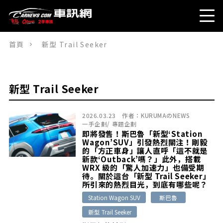
首頁
新型 Trail Seeker
新型 Trail Seeker
2026.03.23
作者：
KURUMAのNEWS
一手企劃
/
專題企劃
即將發售！斯巴魯「新型‘Station
Wagon’SUV」引發熱烈關注！剛毅
的「方正車身」讓人直呼「這不就是
新款‘Outback’嗎？」此外，搭載
WRX 級的「驚人加速力」也備受期
待。關於這台「新型 Trail Seeker」
所引來的熱烈目光，到底有哪些呢？
Station Wagon SUV
斯巴魯
新型 Trail Seeker