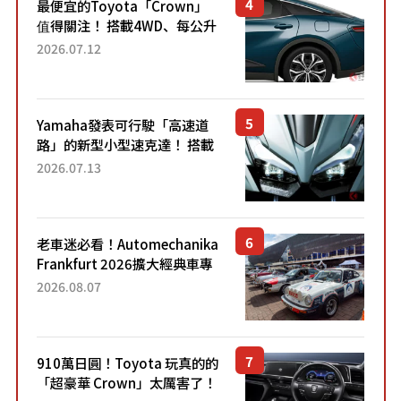
最便宜的Toyota「Crown」
值得關注！ 搭載4WD、每公升
22.4公里低油耗表現超亮眼！
2026.07.12
配備豐富、超越售價水準，堪
稱高CP值代表的「...
Yamaha發表可行駛「高速道
路」的新型小型速克達！ 搭載
能享受超強勁「渦輪感」的動
2026.07.13
力系統！ 採用與高階「Super
Sport」車款相同的...
老車迷必看！Automechanika
Frankfurt 2026擴大經典車專
區 1954年珍稀古董車現場修復
2026.08.07
910萬日圓！Toyota 玩真的的
「超豪華 Crown」太厲害了！