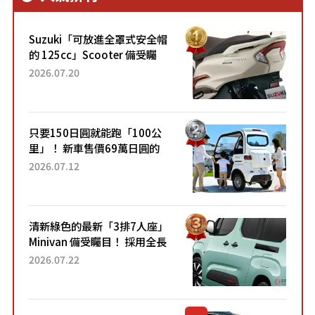
Suzuki「可放進全罩式安全帽
的 125cc」Scooter 備受矚
目！採用全新流線設計與各項
2026.07.20
升級，騎乘更加舒適！已陸續
開始出口的新款「B...
只要150日圓就能跑「100公
里」！ 新車售價69萬日圓的
「3人座」Trike大受歡迎！ 順
2026.07.12
應時代需求，究竟為何能迅速
熱賣？
清新綠色的最新「3排7人座」
Minivan 備受矚目！ 採用全長
4.7公尺剛剛好的車身尺寸與
2026.07.22
「滑門」設計！ 還推出467萬
元日圓起的5人座版...