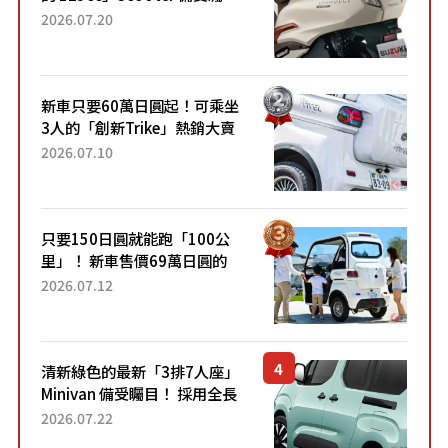
目！採用全新流線設計與各項
2026.07.20
升級，騎乘更加舒適！已陸續
開始出口的新款「B...
新車只要60萬日圓起！可乘坐
3人的「創新Trike」熱銷大賣
成為人氣車款！「養車成本真
2026.07.10
的超便宜！」「150日圓就能
跑100公里」「小朋友坐得...
只要150日圓就能跑「100公
里」！ 新車售價69萬日圓的
「3人座」Trike大受歡迎！ 順
2026.07.12
應時代需求，究竟為何能迅速
熱賣？
清新綠色的最新「3排7人座」
Minivan 備受矚目！ 採用全長
4.7公尺剛剛好的車身尺寸與
2026.07.22
「滑門」設計！ 還推出467萬