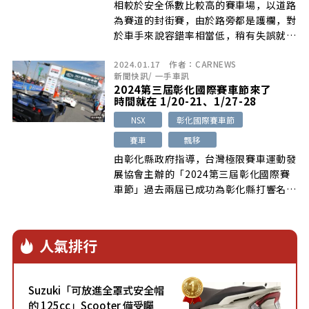
相較於安全係數比較高的賽車場，以道路
為賽道的封街賽，由於路旁都是護欄，對
於車手來說容錯率相當低，稍有失誤就可
能撞車退賽…
2024.01.17
作者：
CARNEWS
新聞快訊
/
一手車訊
2024第三屆彰化國際賽車節來了
時間就在 1/20-21、1/27-28
NSX
彰化國際賽車節
賽車
飄移
由彰化縣政府指導，台灣極限賽車運動發
展協會主辦的「2024第三屆彰化國際賽
車節」過去兩屆已成功為彰化縣打響名聲
[…]
人氣排行
Suzuki「可放進全罩式安全帽
的 125cc」Scooter 備受矚