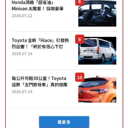
Honda頂級「超省油」
Minivan 太厲害！ 採用豪華
「真皮座椅」與專屬「黑色內
2026.07.12
裝」！ 每公升可跑約20公里，
兼具優異節能表現與舒適
「三...
Toyota 全新「Hiace」引發熱
烈迴響！「終於有信心下訂
了！」「哪個等級交車最
2026.07.14
快？」討論不斷！但下訂後竟
然還要等「超過半年」才能交
車？...
每公升可跑30公里！Toyota
這款「五門掀背車」真的很厲
害！ 擁有全長4.3公尺的「剛剛
2026.07.10
好車身尺寸」，配備全面升
級！ 採Hybrid專屬設...
看更多