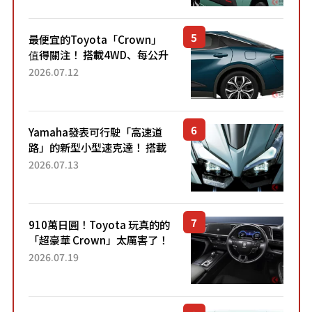
元日圓起的5人座版...
最便宜的Toyota「Crown」
值得關注！ 搭載4WD、每公升
22.4公里低油耗表現超亮眼！
2026.07.12
配備豐富、超越售價水準，堪
稱高CP值代表的「...
Yamaha發表可行駛「高速道
路」的新型小型速克達！ 搭載
能享受超強勁「渦輪感」的動
2026.07.13
力系統！ 採用與高階「Super
Sport」車款相同的...
910萬日圓！Toyota 玩真的的
「超豪華 Crown」太厲害了！
採用由「匠人技藝」打造的
2026.07.19
「專屬車色」與運動化「底盤
設定」！還配備專屬豪華...