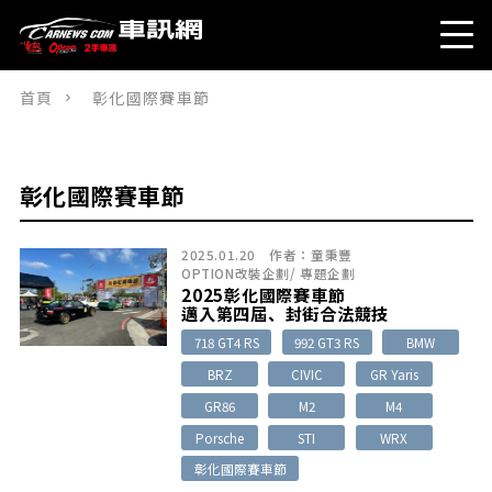
首頁
彰化國際賽車節
彰化國際賽車節
2025.01.20
作者：
童秉豐
OPTION改裝企劃
/
專題企劃
2025彰化國際賽車節
邁入第四屆、封街合法競技
718 GT4 RS
992 GT3 RS
BMW
BRZ
CIVIC
GR Yaris
GR86
M2
M4
Porsche
STI
WRX
彰化國際賽車節